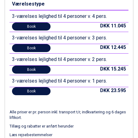
Canazei fra DKK 4.745
Værelsestype
Livigno fra DKK 4.145
Ponte di Legno fra DKK 4.745
3-værelses lejlighed til 4 personer v. 4 pers.
Bad Gastein fra DKK 4.195
DKK 11.045
Book
Alleghe fra DKK 5.595
Sauze dOulx fra DKK 4.045
3-værelses lejlighed til 4 personer v. 3 pers.
Arabba fra DKK 7.045
DKK 12.445
La Thuile fra DKK 4.595
Book
Val Thorens fra DKK 5.395
3-værelses lejlighed til 4 personer v. 2 pers.
Cervinia fra DKK 5.295
DKK 15.245
Sölden fra DKK 8.445
Book
Bad Hofgastein fra DKK 5.495
3-værelses lejlighed til 4 personer v. 1 pers.
Passo Tonale fra DKK 3.795
Saalbach fra DKK 5.945
DKK 23.595
Book
Champoluc fra DKK 3.795
Sestriere fra DKK 4.395
Fieberbrunn fra DKK 6.145
Alle priser er pr. person inkl. transport t/r, indkvartering og 6 dages
Wagrain fra DKK 4.645
liftkort.
Ischgl fra DKK 7.095
Tillæg og rabatter er anført herunder
St. Anton fra DKK 7.245
Læs rejsebestemmelser
Zell am See fra DKK 4.095