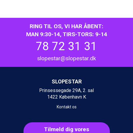
St. Anton fra DKK 7.245
Zell am See fra DKK 4.095
Canazei fra DKK 4.745
Livigno fra DKK 4.145
RING TIL OS, VI HAR ÅBENT:
Ponte di Legno fra DKK 4.745
MAN 9:30-14, TIRS-TORS: 9-14
Bad Gastein fra DKK 4.195
78 72 31 31
Alleghe fra DKK 5.595
Sauze dOulx fra DKK 4.045
Arabba fra DKK 7.045
slopestar@slopestar.dk
La Thuile fra DKK 4.595
Val Thorens fra DKK 5.395
Cervinia fra DKK 5.295
SLOPESTAR
Sölden fra DKK 8.445
Bad Hofgastein fra DKK 5.495
Prinsessegade 29A, 2. sal
Passo Tonale fra DKK 3.795
1422 København K
Saalbach fra DKK 5.945
Kontakt os
Champoluc fra DKK 3.795
Sestriere fra DKK 4.395
Fieberbrunn fra DKK 6.145
Tilmeld dig vores
Wagrain fra DKK 4.645