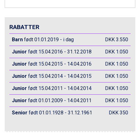
Canazei fra DKK 4.745
Livigno fra DKK 4.145
Ponte di Legno fra DKK 4.745
RABATTER
Bad Gastein fra DKK 4.195
Alleghe fra DKK 5.595
Barn
født 01.01.2019 - i dag
DKK 3.550
Sauze dOulx fra DKK 4.045
Arabba fra DKK 7.045
Junior
født 15.04.2016 - 31.12.2018
DKK 1.050
La Thuile fra DKK 4.595
Val Thorens fra DKK 5.395
Junior
født 15.04.2015 - 14.04.2016
DKK 1.050
Cervinia fra DKK 5.295
Sölden fra DKK 8.445
Junior
født 15.04.2014 - 14.04.2015
DKK 1.050
Bad Hofgastein fra DKK 5.495
Junior
Passo Tonale fra DKK 3.795
født 15.04.2011 - 14.04.2014
DKK 1.050
Saalbach fra DKK 5.945
Junior
født 01.01.2009 - 14.04.2011
DKK 1.050
Champoluc fra DKK 3.795
Sestriere fra DKK 4.395
Senior
født 01.01.1928 - 31.12.1961
DKK 350
Fieberbrunn fra DKK 6.145
Wagrain fra DKK 4.645
Ischgl fra DKK 7.095
St. Anton fra DKK 7.245