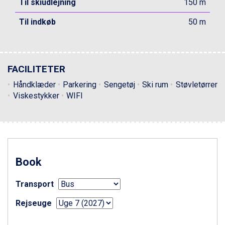
Til skiudlejning
150 m
Livigno fra DKK 4.145
Ponte di Legno fra DKK 4.745
Til indkøb
50 m
Bad Gastein fra DKK 4.195
Alleghe fra DKK 5.595
Sauze dOulx fra DKK 4.045
Arabba fra DKK 7.045
FACILITETER
La Thuile fra DKK 4.595
Val Thorens fra DKK 5.395
Håndklæder
Parkering
Sengetøj
Ski rum
Støvletørrer
Cervinia fra DKK 5.295
Viskestykker
WIFI
Sölden fra DKK 8.445
Bad Hofgastein fra DKK 5.495
Passo Tonale fra DKK 3.795
Saalbach fra DKK 5.945
Champoluc fra DKK 3.795
Book
Sestriere fra DKK 4.395
Fieberbrunn fra DKK 6.145
Wagrain fra DKK 4.645
Transport
Ischgl fra DKK 7.095
Rejseuge
St. Anton fra DKK 7.245
Zell am See fra DKK 4.095