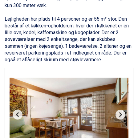
Bad Gastein fra DKK 4.195
kun 300 meter væk.
Alleghe fra DKK 5.595
Sauze dOulx fra DKK 4.045
Lejligheden har plads til 4 personer og er 55 m² stor. Den
Arabba fra DKK 7.045
består af et køkken-opholdsrum, hvor der i køkkenet er en
La Thuile fra DKK 4.595
lille ovn, kedel, kaffemaskine og kogeplader. Der er 2
Val Thorens fra DKK 5.395
soveværelser med 2 enkeltsenge, der kan skubbes
Cervinia fra DKK 5.295
sammen (ingen køjesenge), 1 badeværelse, 2 altaner og en
Sölden fra DKK 8.445
reserveret parkeringsplads i et indhegnet område. Der er
Bad Hofgastein fra DKK 5.495
også et aflåseligt skirum med støvlevarmere.
Passo Tonale fra DKK 3.795
Saalbach fra DKK 5.945
Champoluc fra DKK 3.795
Sestriere fra DKK 4.395
Fieberbrunn fra DKK 6.145
Wagrain fra DKK 4.645
Ischgl fra DKK 7.095
St. Anton fra DKK 7.245
Zell am See fra DKK 4.095
Canazei fra DKK 4.745
Livigno fra DKK 4.145