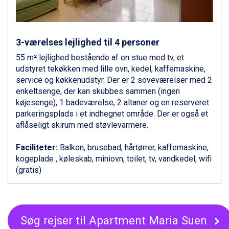
Ponte di Legno fra DKK 4.745
Bad Gastein fra DKK 4.195
Alleghe fra DKK 5.595
Sauze dOulx fra DKK 4.045
3-værelses lejlighed til 4 personer
Arabba fra DKK 7.045
55 m² lejlighed bestående af en stue med tv, et
La Thuile fra DKK 4.595
udstyret tekøkken med lille ovn, kedel, kaffemaskine,
Val Thorens fra DKK 5.395
service og køkkenudstyr. Der er 2 soveværelser med 2
Cervinia fra DKK 5.295
enkeltsenge, der kan skubbes sammen (ingen
Sölden fra DKK 8.445
køjesenge), 1 badeværelse, 2 altaner og en reserveret
Bad Hofgastein fra DKK 5.495
parkeringsplads i et indhegnet område. Der er også et
Passo Tonale fra DKK 3.795
aflåseligt skirum med støvlevarmere.
Saalbach fra DKK 5.945
Champoluc fra DKK 3.795
Faciliteter:
Balkon, brusebad, hårtørrer, kaffemaskine,
Sestriere fra DKK 4.395
kogeplade , køleskab, miniovn, toilet, tv, vandkedel, wifi
Fieberbrunn fra DKK 6.145
(gratis)
Wagrain fra DKK 4.645
Ischgl fra DKK 7.095
St. Anton fra DKK 7.245
Zell am See fra DKK 4.095
Canazei fra DKK 4.745
Søg rejser til Apartment Maria Suen
Livigno fra DKK 4.145