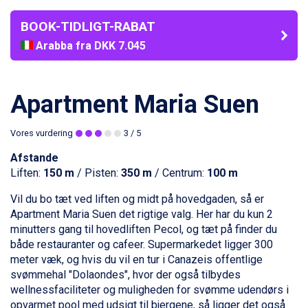
BOOK-TIDLIGT-RABAT
Arabba fra DKK 7.045
La Thuile fra DKK 4.595
Val Thorens fra DKK 5.395
Cervinia fra DKK 5.295
Apartment Maria Suen
Sölden fra DKK 8.445
Bad Hofgastein fra DKK 5.495
Vores vurdering
3
/ 5
Passo Tonale fra DKK 3.795
Saalbach fra DKK 5.945
Afstande
Champoluc fra DKK 3.795
Liften:
150 m
/ Pisten:
350 m
/ Centrum:
100 m
Sestriere fra DKK 4.395
Fieberbrunn fra DKK 6.145
Vil du bo tæt ved liften og midt på hovedgaden, så er
Wagrain fra DKK 4.645
Apartment Maria Suen det rigtige valg. Her har du kun 2
Ischgl fra DKK 7.095
minutters gang til hovedliften Pecol, og tæt på finder du
St. Anton fra DKK 7.245
både restauranter og cafeer. Supermarkedet ligger 300
Zell am See fra DKK 4.095
meter væk, og hvis du vil en tur i Canazeis offentlige
Canazei fra DKK 4.745
svømmehal "Dolaondes", hvor der også tilbydes
Livigno fra DKK 4.145
wellnessfaciliteter og muligheden for svømme udendørs i
Ponte di Legno fra DKK 4.745
opvarmet pool med udsigt til bjergene, så ligger det også