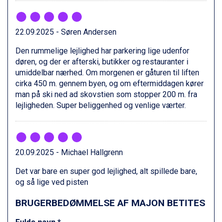
Zell am See fra DKK 4.095
Livigno fra DKK 4.145
Canazei fra DKK 4.745
22.09.2025 - Søren Andersen
Ponte di Legno fra DKK 4.745
Den rummelige lejlighed har parkering lige udenfor
Sauze dOulx fra DKK 4.045
døren, og der er afterski, butikker og restauranter i
Alleghe fra DKK 5.595
umiddelbar nærhed. Om morgenen er gåturen til liften
Bad Gastein fra DKK 4.195
cirka 450 m. gennem byen, og om eftermiddagen kører
Arabba fra DKK 7.045
man på ski ned ad skovstien som stopper 200 m. fra
La Thuile fra DKK 4.595
lejligheden. Super beliggenhed og venlige værter.
Val Thorens fra DKK 5.395
Cervinia fra DKK 5.295
Sölden fra DKK 8.445
Bad Hofgastein fra DKK 5.495
Passo Tonale fra DKK 3.795
20.09.2025 - Michael Hallgrenn
Saalbach fra DKK 5.945
Det var bare en super god lejlighed, alt spillede bare,
Champoluc fra DKK 3.795
og så lige ved pisten
Sestriere fra DKK 4.395
Fieberbrunn fra DKK 6.145
BRUGERBEDØMMELSE AF MAJON BETITES
Wagrain fra DKK 4.645
Ischgl fra DKK 7.095