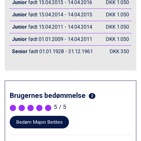
Zell am See fra DKK 4.095
Junior
født 15.04.2015 - 14.04.2016
DKK 1.050
Livigno fra DKK 4.145
Junior
født 15.04.2014 - 14.04.2015
DKK 1.050
Canazei fra DKK 4.745
Ponte di Legno fra DKK 4.745
Junior
født 15.04.2011 - 14.04.2014
DKK 1.050
Sauze dOulx fra DKK 4.045
Alleghe fra DKK 5.595
Junior
født 01.01.2009 - 14.04.2011
DKK 1.050
Bad Gastein fra DKK 4.195
Arabba fra DKK 7.045
Senior
født 01.01.1928 - 31.12.1961
DKK 350
La Thuile fra DKK 4.595
Val Thorens fra DKK 5.395
Cervinia fra DKK 5.295
Sölden fra DKK 8.445
Bad Hofgastein fra DKK 5.495
Passo Tonale fra DKK 3.795
Brugernes bedømmelse
2
Saalbach fra DKK 5.945
Champoluc fra DKK 3.795
5
/ 5
Sestriere fra DKK 4.395
Fieberbrunn fra DKK 6.145
Bedøm Majon Betites
Wagrain fra DKK 4.645
Ischgl fra DKK 7.095
St. Anton fra DKK 7.245