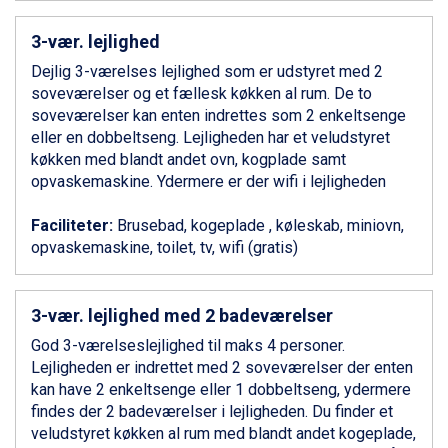
Sauze dOulx fra DKK 4.045
Alleghe fra DKK 5.595
3-vær. lejlighed
Bad Gastein fra DKK 4.195
Dejlig 3-værelses lejlighed som er udstyret med 2
Arabba fra DKK 7.045
soveværelser og et fællesk køkken al rum. De to
La Thuile fra DKK 4.595
soveværelser kan enten indrettes som 2 enkeltsenge
Val Thorens fra DKK 5.395
eller en dobbeltseng. Lejligheden har et veludstyret
Cervinia fra DKK 5.295
køkken med blandt andet ovn, kogplade samt
Sölden fra DKK 8.445
opvaskemaskine. Ydermere er der wifi i lejligheden
Bad Hofgastein fra DKK 5.495
Passo Tonale fra DKK 3.795
Faciliteter:
Brusebad, kogeplade , køleskab, miniovn,
Saalbach fra DKK 5.945
opvaskemaskine, toilet, tv, wifi (gratis)
Champoluc fra DKK 3.795
Sestriere fra DKK 4.395
Fieberbrunn fra DKK 6.145
3-vær. lejlighed med 2 badeværelser
Wagrain fra DKK 4.645
Ischgl fra DKK 7.095
God 3-værelseslejlighed til maks 4 personer.
St. Anton fra DKK 7.245
Lejligheden er indrettet med 2 soveværelser der enten
Zell am See fra DKK 4.095
kan have 2 enkeltsenge eller 1 dobbeltseng, ydermere
Livigno fra DKK 4.145
findes der 2 badeværelser i lejligheden. Du finder et
Canazei fra DKK 4.745
veludstyret køkken al rum med blandt andet kogeplade,