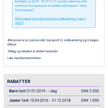
kontakte os på tlf. 78 72 31 31 og høre nærmere eller
Livigno fra DKK 4.145
sende en forespørgsel ved klikke på knappen "Send
Canazei fra DKK 4.745
forespørgsel".
Ponte di Legno fra DKK 4.745
Sauze dOulx fra DKK 4.045
Gå til næste periode med ledig indkvartering: Uge 5
(2027)
Alleghe fra DKK 5.595
Bad Gastein fra DKK 4.195
Arabba fra DKK 7.045
La Thuile fra DKK 4.595
Alle priser er pr. person inkl. transport t/r, indkvartering og 6 dages
liftkort.
Val Thorens fra DKK 5.395
Cervinia fra DKK 5.295
Tillæg og rabatter er anført herunder
Sölden fra DKK 8.445
Læs rejsebestemmelser
Bad Hofgastein fra DKK 5.495
Passo Tonale fra DKK 3.795
Saalbach fra DKK 5.945
Champoluc fra DKK 3.795
RABATTER
Sestriere fra DKK 4.395
Fieberbrunn fra DKK 6.145
Barn
født 01.01.2019 - i dag
DKK 3.550
Wagrain fra DKK 4.645
Ischgl fra DKK 7.095
Junior
født 15.04.2016 - 31.12.2018
DKK 1.050
St. Anton fra DKK 7.245