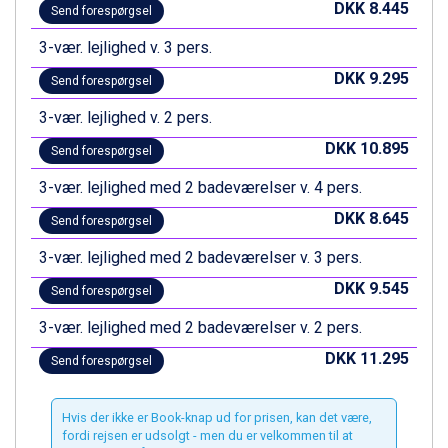
DKK 8.445
Send forespørgsel
Canazei fra DKK 4.745
Ponte di Legno fra DKK 4.745
3-vær. lejlighed v. 3 pers.
Sauze dOulx fra DKK 4.045
DKK 9.295
Send forespørgsel
Alleghe fra DKK 5.595
Bad Gastein fra DKK 4.195
3-vær. lejlighed v. 2 pers.
Arabba fra DKK 7.045
DKK 10.895
La Thuile fra DKK 4.595
Send forespørgsel
Val Thorens fra DKK 5.395
3-vær. lejlighed med 2 badeværelser v. 4 pers.
Cervinia fra DKK 5.295
DKK 8.645
Sölden fra DKK 8.445
Send forespørgsel
Bad Hofgastein fra DKK 5.495
3-vær. lejlighed med 2 badeværelser v. 3 pers.
Passo Tonale fra DKK 3.795
Saalbach fra DKK 5.945
DKK 9.545
Send forespørgsel
Champoluc fra DKK 3.795
3-vær. lejlighed med 2 badeværelser v. 2 pers.
Sestriere fra DKK 4.395
Fieberbrunn fra DKK 6.145
DKK 11.295
Send forespørgsel
Wagrain fra DKK 4.645
Ischgl fra DKK 7.095
St. Anton fra DKK 7.245
Hvis der ikke er Book-knap ud for prisen, kan det være,
fordi rejsen er udsolgt - men du er velkommen til at
Zell am See fra DKK 4.095