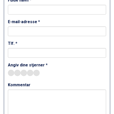
Fulde navn *
St. Anton fra DKK 7.245
Zell am See fra DKK 4.095
Livigno fra DKK 4.145
Canazei fra DKK 4.745
E-mail-adresse *
Ponte di Legno fra DKK 4.745
Sauze dOulx fra DKK 4.045
Alleghe fra DKK 5.595
Bad Gastein fra DKK 4.195
Tlf. *
Arabba fra DKK 7.045
La Thuile fra DKK 4.595
Val Thorens fra DKK 5.395
Cervinia fra DKK 5.295
Angiv dine stjerner *
Sölden fra DKK 8.445
Bad Hofgastein fra DKK 5.495
Passo Tonale fra DKK 3.795
Kommentar
Saalbach fra DKK 5.945
Champoluc fra DKK 3.795
Sestriere fra DKK 4.395
Fieberbrunn fra DKK 6.145
Wagrain fra DKK 4.645