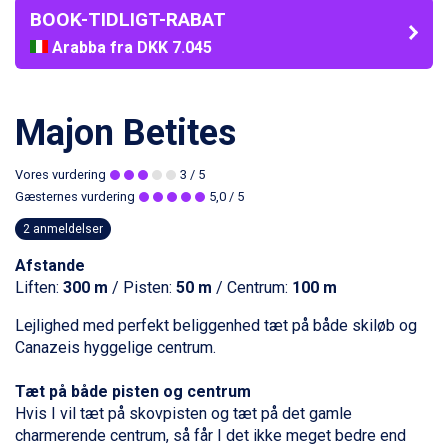
BOOK-TIDLIGT-RABAT
Arabba fra DKK 7.045
La Thuile fra DKK 4.595
Val Thorens fra DKK 5.395
Cervinia fra DKK 5.295
Majon Betites
Sölden fra DKK 8.445
Bad Hofgastein fra DKK 5.495
Vores vurdering
3
/ 5
Passo Tonale fra DKK 3.795
Gæsternes vurdering
5,0
/ 5
Saalbach fra DKK 5.945
Champoluc fra DKK 3.795
2 anmeldelser
Sestriere fra DKK 4.395
Afstande
Fieberbrunn fra DKK 6.145
Liften:
300 m
/ Pisten:
50 m
/ Centrum:
100 m
Wagrain fra DKK 4.645
Ischgl fra DKK 7.095
Lejlighed med perfekt beliggenhed tæt på både skiløb og
St. Anton fra DKK 7.245
Canazeis hyggelige centrum.
Zell am See fra DKK 4.095
Livigno fra DKK 4.145
Tæt på både pisten og centrum
Canazei fra DKK 4.745
Hvis I vil tæt på skovpisten og tæt på det gamle
Ponte di Legno fra DKK 4.745
charmerende centrum, så får I det ikke meget bedre end
Sauze dOulx fra DKK 4.045