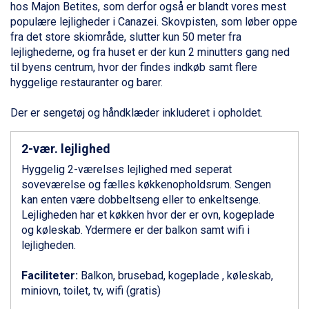
hos Majon Betites, som derfor også er blandt vores mest
Alleghe fra DKK 5.595
populære lejligheder i
Canazei
. Skovpisten, som løber oppe
Bad Gastein fra DKK 4.195
fra det store skiområde, slutter kun 50 meter fra
Arabba fra DKK 7.045
lejlighederne, og fra huset er der kun 2 minutters gang ned
La Thuile fra DKK 4.595
til byens centrum, hvor der findes indkøb samt flere
Val Thorens fra DKK 5.395
hyggelige restauranter og barer.
Cervinia fra DKK 5.295
Sölden fra DKK 8.445
Der er sengetøj og håndklæder inkluderet i opholdet.
Bad Hofgastein fra DKK 5.495
Passo Tonale fra DKK 3.795
2-vær. lejlighed
Saalbach fra DKK 5.945
Champoluc fra DKK 3.795
Hyggelig 2-værelses lejlighed med seperat
Sestriere fra DKK 4.395
soveværelse og fælles køkkenopholdsrum. Sengen
Fieberbrunn fra DKK 6.145
kan enten være dobbeltseng eller to enkeltsenge.
Wagrain fra DKK 4.645
Lejligheden har et køkken hvor der er ovn, kogeplade
Ischgl fra DKK 7.095
og køleskab. Ydermere er der balkon samt wifi i
St. Anton fra DKK 7.245
lejligheden.
Zell am See fra DKK 4.095
Livigno fra DKK 4.145
Faciliteter:
Balkon, brusebad, kogeplade , køleskab,
Canazei fra DKK 4.745
miniovn, toilet, tv, wifi (gratis)
Ponte di Legno fra DKK 4.745