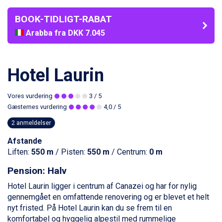
BOOK-TIDLIGT-RABAT
Arabba fra DKK 7.045
La Thuile fra DKK 4.595
Val Thorens fra DKK 5.395
Cervinia fra DKK 5.295
Hotel Laurin
Sölden fra DKK 8.445
Bad Hofgastein fra DKK 5.495
Vores vurdering
3
/ 5
Passo Tonale fra DKK 3.795
Gæsternes vurdering
4,0
/ 5
Saalbach fra DKK 5.945
Champoluc fra DKK 3.795
2 anmeldelser
Sestriere fra DKK 4.395
Afstande
Fieberbrunn fra DKK 6.145
Liften:
550 m
/ Pisten:
550 m
/ Centrum:
0 m
Wagrain fra DKK 4.645
Ischgl fra DKK 7.095
Pension: Halv
St. Anton fra DKK 7.245
Zell am See fra DKK 4.095
Hotel Laurin ligger i centrum af
Canazei
og har for nylig
Canazei fra DKK 4.745
gennemgået en omfattende renovering og er blevet et helt
Livigno fra DKK 4.145
nyt fristed. På Hotel Laurin kan du se frem til en
Ponte di Legno fra DKK 4.745
komfortabel og hyggelig alpestil med rummelige