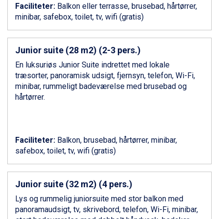
Faciliteter:
Livigno fra DKK 4.145
Balkon eller terrasse, brusebad, hårtørrer,
minibar, safebox, toilet, tv, wifi (gratis)
Ponte di Legno fra DKK 4.745
Bad Gastein fra DKK 4.195
Alleghe fra DKK 5.595
Sauze dOulx fra DKK 4.045
Junior suite (28 m2) (2-3 pers.)
Arabba fra DKK 7.045
En luksuriøs Junior Suite indrettet med lokale
La Thuile fra DKK 4.595
træsorter, panoramisk udsigt, fjernsyn, telefon, Wi-Fi,
Val Thorens fra DKK 5.395
minibar, rummeligt badeværelse med brusebad og
Cervinia fra DKK 5.295
hårtørrer.
Sölden fra DKK 8.445
Bad Hofgastein fra DKK 5.495
Passo Tonale fra DKK 3.795
Saalbach fra DKK 5.945
Faciliteter:
Balkon, brusebad, hårtørrer, minibar,
Champoluc fra DKK 3.795
safebox, toilet, tv, wifi (gratis)
Sestriere fra DKK 4.395
Fieberbrunn fra DKK 6.145
Wagrain fra DKK 4.645
Junior suite (32 m2) (4 pers.)
Ischgl fra DKK 7.095
Lys og rummelig juniorsuite med stor balkon med
St. Anton fra DKK 7.245
panoramaudsigt, tv, skrivebord, telefon, Wi-Fi, minibar,
Zell am See fra DKK 4.095