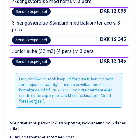
4-sengsværelse med hems v. 3 pers.
St. Anton fra DKK 7.245
DKK 12.095
Zell am See fra DKK 4.095
Send forespørgsel
Canazei fra DKK 4.745
3-sengsværelse Standard med balkon/terrace v. 3
Livigno fra DKK 4.145
pers.
Ponte di Legno fra DKK 4.745
Bad Gastein fra DKK 4.195
DKK 12.345
Send forespørgsel
Alleghe fra DKK 5.595
Junior suite (32 m2) (4 pers.) v. 3 pers.
Sauze dOulx fra DKK 4.045
Arabba fra DKK 7.045
DKK 13.145
Send forespørgsel
La Thuile fra DKK 4.595
Val Thorens fra DKK 5.395
Cervinia fra DKK 5.295
Hvis der ikke er Book-knap ud for prisen, kan det være,
fordi rejsen er udsolgt - men du er velkommen til at
Sölden fra DKK 8.445
kontakte os på tlf. 78 72 31 31 og høre nærmere eller
Bad Hofgastein fra DKK 5.495
sende en forespørgsel ved klikke på knappen "Send
Passo Tonale fra DKK 3.795
forespørgsel".
Saalbach fra DKK 5.945
Champoluc fra DKK 3.795
Sestriere fra DKK 4.395
Alle priser er pr. person inkl. transport t/r, indkvartering og 6 dages
Fieberbrunn fra DKK 6.145
liftkort.
Wagrain fra DKK 4.645
Tillæg og rabatter er anført herunder