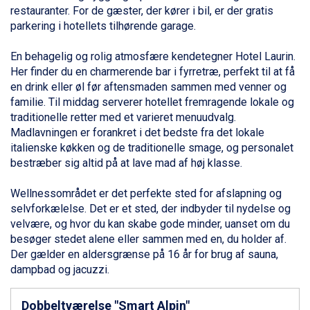
Bad Gastein fra DKK 4.195
restauranter. For de gæster, der kører i bil, er der gratis
Alleghe fra DKK 5.595
parkering i hotellets tilhørende garage.
Sauze dOulx fra DKK 4.045
Arabba fra DKK 7.045
En behagelig og rolig atmosfære kendetegner Hotel Laurin.
La Thuile fra DKK 4.595
Her finder du en charmerende bar i fyrretræ, perfekt til at få
Val Thorens fra DKK 5.395
en drink eller øl før aftensmaden sammen med venner og
Cervinia fra DKK 5.295
familie
. Til middag serverer hotellet fremragende lokale og
Sölden fra DKK 8.445
traditionelle retter med et varieret menuudvalg.
Bad Hofgastein fra DKK 5.495
Madlavningen er forankret i det bedste fra det lokale
Passo Tonale fra DKK 3.795
italienske køkken og de traditionelle smage, og personalet
Saalbach fra DKK 5.945
bestræber sig altid på at lave mad af høj klasse.
Champoluc fra DKK 3.795
Sestriere fra DKK 4.395
Wellnessområdet er det perfekte sted for afslapning og
Fieberbrunn fra DKK 6.145
selvforkælelse. Det er et sted, der indbyder til nydelse og
Wagrain fra DKK 4.645
velvære, og hvor du kan skabe gode minder, uanset om du
Ischgl fra DKK 7.095
besøger stedet alene eller sammen med en, du holder af.
St. Anton fra DKK 7.245
Der gælder en aldersgrænse på 16 år for brug af sauna,
Zell am See fra DKK 4.095
dampbad og jacuzzi.
Canazei fra DKK 4.745
Livigno fra DKK 4.145
Dobbeltværelse "Smart Alpin"