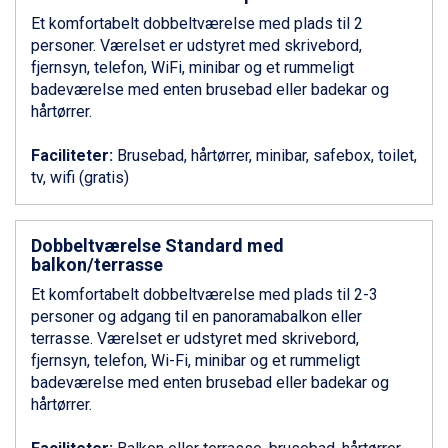
Ponte di Legno fra DKK 4.745
Et komfortabelt dobbeltværelse med plads til 2
Bad Gastein fra DKK 4.195
personer. Værelset er udstyret med skrivebord,
Alleghe fra DKK 5.595
fjernsyn, telefon, WiFi, minibar og et rummeligt
Sauze dOulx fra DKK 4.045
badeværelse med enten brusebad eller badekar og
Arabba fra DKK 7.045
hårtørrer.
La Thuile fra DKK 4.595
Val Thorens fra DKK 5.395
Faciliteter:
Brusebad, hårtørrer, minibar, safebox, toilet,
Cervinia fra DKK 5.295
tv, wifi (gratis)
Sölden fra DKK 8.445
Bad Hofgastein fra DKK 5.495
Passo Tonale fra DKK 3.795
Dobbeltværelse Standard med
Saalbach fra DKK 5.945
balkon/terrasse
Champoluc fra DKK 3.795
Sestriere fra DKK 4.395
Et komfortabelt dobbeltværelse med plads til 2-3
Fieberbrunn fra DKK 6.145
personer og adgang til en panoramabalkon eller
Wagrain fra DKK 4.645
terrasse. Værelset er udstyret med skrivebord,
Ischgl fra DKK 7.095
fjernsyn, telefon, Wi-Fi, minibar og et rummeligt
St. Anton fra DKK 7.245
badeværelse med enten brusebad eller badekar og
Zell am See fra DKK 4.095
hårtørrer.
Canazei fra DKK 4.745
Livigno fra DKK 4.145