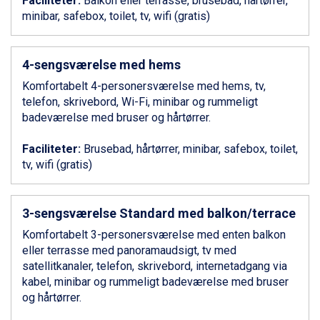
Faciliteter:
Balkon eller terrasse, brusebad, hårtørrer,
Ponte di Legno fra DKK 4.745
minibar, safebox, toilet, tv, wifi (gratis)
Bad Gastein fra DKK 4.195
Alleghe fra DKK 5.595
Sauze dOulx fra DKK 4.045
4-sengsværelse med hems
Arabba fra DKK 7.045
Komfortabelt 4-personersværelse med hems, tv,
La Thuile fra DKK 4.595
telefon, skrivebord, Wi-Fi, minibar og rummeligt
Val Thorens fra DKK 5.395
badeværelse med bruser og hårtørrer.
Cervinia fra DKK 5.295
Sölden fra DKK 8.445
Faciliteter:
Brusebad, hårtørrer, minibar, safebox, toilet,
Bad Hofgastein fra DKK 5.495
tv, wifi (gratis)
Passo Tonale fra DKK 3.795
Saalbach fra DKK 5.945
Champoluc fra DKK 3.795
3-sengsværelse Standard med balkon/terrace
Sestriere fra DKK 4.395
Komfortabelt 3-personersværelse med enten balkon
Fieberbrunn fra DKK 6.145
eller terrasse med panoramaudsigt, tv med
Wagrain fra DKK 4.645
satellitkanaler, telefon, skrivebord, internetadgang via
Ischgl fra DKK 7.095
kabel, minibar og rummeligt badeværelse med bruser
St. Anton fra DKK 7.245
og hårtørrer.
Zell am See fra DKK 4.095
Canazei fra DKK 4.745