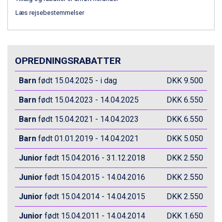
Ischgl fra DKK 7.095
Læs rejsebestemmelser
St. Anton fra DKK 7.245
Zell am See fra DKK 4.095
Canazei fra DKK 4.745
Livigno fra DKK 4.145
Ponte di Legno fra DKK 4.745
OPREDNINGSRABATTER
Bad Gastein fra DKK 4.195
Barn
Alleghe fra DKK 5.595
født 15.04.2025 - i dag
DKK 9.500
Sauze dOulx fra DKK 4.045
Barn
født 15.04.2023 - 14.04.2025
DKK 6.550
Arabba fra DKK 7.045
La Thuile fra DKK 4.595
Barn
født 15.04.2021 - 14.04.2023
DKK 6.550
Val Thorens fra DKK 5.395
Cervinia fra DKK 5.295
Barn
født 01.01.2019 - 14.04.2021
DKK 5.050
Sölden fra DKK 8.445
Bad Hofgastein fra DKK 5.495
Junior
født 15.04.2016 - 31.12.2018
DKK 2.550
Passo Tonale fra DKK 3.795
Junior
født 15.04.2015 - 14.04.2016
DKK 2.550
Saalbach fra DKK 5.945
Champoluc fra DKK 3.795
Junior
født 15.04.2014 - 14.04.2015
DKK 2.550
Sestriere fra DKK 4.395
Fieberbrunn fra DKK 6.145
Junior
født 15.04.2011 - 14.04.2014
DKK 1.650