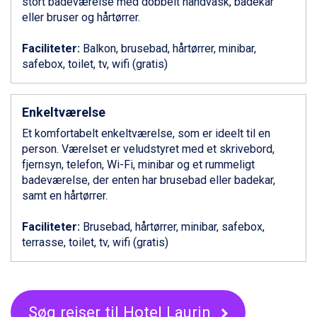
stort badeværelse med dobbelt håndvask, badekar
Canazei fra DKK 4.745
eller bruser og hårtørrer.
Livigno fra DKK 4.145
Ponte di Legno fra DKK 4.745
Faciliteter:
Balkon, brusebad, hårtørrer, minibar,
Bad Gastein fra DKK 4.195
safebox, toilet, tv, wifi (gratis)
Alleghe fra DKK 5.595
Sauze dOulx fra DKK 4.045
Arabba fra DKK 7.045
Enkeltværelse
La Thuile fra DKK 4.595
Val Thorens fra DKK 5.395
Et komfortabelt enkeltværelse, som er ideelt til en
Cervinia fra DKK 5.295
person. Værelset er veludstyret med et skrivebord,
Sölden fra DKK 8.445
fjernsyn, telefon, Wi-Fi, minibar og et rummeligt
Bad Hofgastein fra DKK 5.495
badeværelse, der enten har brusebad eller badekar,
Passo Tonale fra DKK 3.795
samt en hårtørrer.
Saalbach fra DKK 5.945
Champoluc fra DKK 3.795
Faciliteter:
Brusebad, hårtørrer, minibar, safebox,
Sestriere fra DKK 4.395
terrasse, toilet, tv, wifi (gratis)
Fieberbrunn fra DKK 6.145
Wagrain fra DKK 4.645
Ischgl fra DKK 7.095
St. Anton fra DKK 7.245
Søg rejser til Hotel Laurin
Zell am See fra DKK 4.095