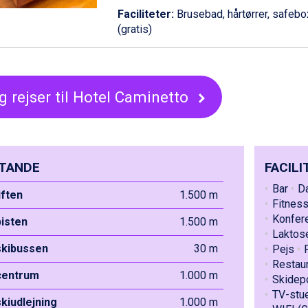
Faciliteter:
Brusebad, hårtørrer, safebox, 
(gratis)
g rejser til Hotel Caminetto
TANDE
FACILI
Bar
D
liften
1.500 m
Fitnes
Konfer
pisten
1.500 m
Laktos
 skibussen
30 m
Pejs
Restau
 centrum
1.000 m
Skidepo
TV-stu
skiudlejning
1.000 m