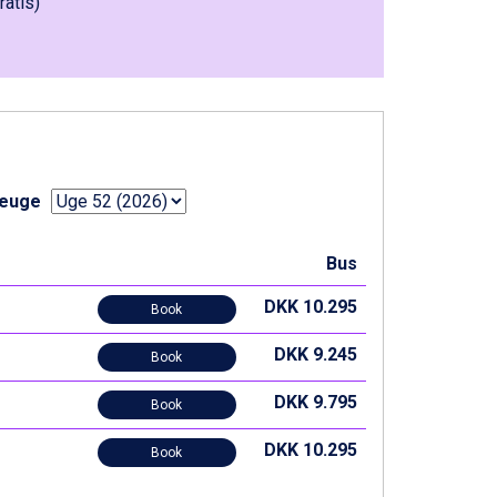
ratis)
seuge
Bus
DKK 10.295
Book
DKK 9.245
Book
DKK 9.795
Book
DKK 10.295
Book