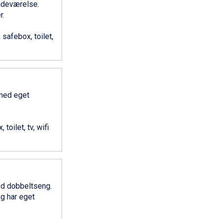
adeværelse.
r.
 safebox, toilet,
med eget
toilet, tv, wifi
d dobbeltseng.
og har eget