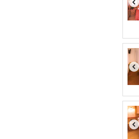
Saalbach fra DKK 5.945
Sölden fra DKK 8.445
Bad Hofgastein fra DKK 5.495
Champoluc fra DKK 3.795
Sestriere fra DKK 4.395
Wagrain fra DKK 4.645
Ischgl fra DKK 7.095
Fieberbrunn fra DKK 6.145
St. Anton fra DKK 7.245
Zell am See fra DKK 4.095
Canazei fra DKK 4.745
Livigno fra DKK 4.145
Ponte di Legno fra DKK 4.745
Sauze dOulx fra DKK 4.045
Alleghe fra DKK 5.595
Bad Gastein fra DKK 4.195
Arabba fra DKK 7.045
La Thuile fra DKK 4.595
Val Thorens fra DKK 5.395
Cervinia fra DKK 5.295