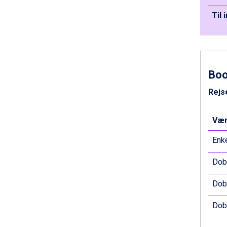
Cervinia fra DKK 5.295
Passo Tonale fra DKK 3.795
Til 
Saalbach fra DKK 5.945
Sölden fra DKK 8.445
Bad Hofgastein fra DKK 5.495
Champoluc fra DKK 3.795
Sestriere fra DKK 4.395
Bo
Wagrain fra DKK 4.645
Ischgl fra DKK 7.095
Rejs
Fieberbrunn fra DKK 6.145
St. Anton fra DKK 7.245
Vær
Zell am See fra DKK 4.095
Canazei fra DKK 4.745
Enke
Livigno fra DKK 4.145
Ponte di Legno fra DKK 4.745
Dobb
Sauze dOulx fra DKK 4.045
Alleghe fra DKK 5.595
Dobb
Bad Gastein fra DKK 4.195
Arabba fra DKK 7.045
Dobb
La Thuile fra DKK 4.595
Val Thorens fra DKK 5.395