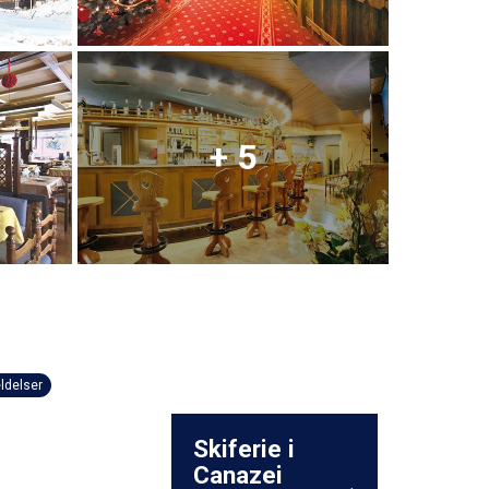
+ 5
ldelser
Skiferie i
Canazei