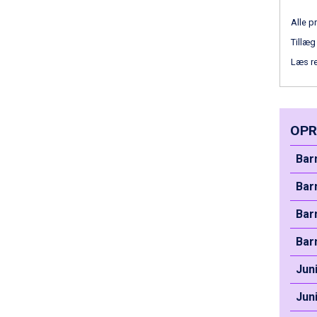
Cervinia fra DKK 5.295
Alle pr
Passo Tonale fra DKK 3.795
Saalbach fra DKK 5.945
Tillæg
Sölden fra DKK 8.445
Læs r
Bad Hofgastein fra DKK 5.495
Champoluc fra DKK 3.795
Sestriere fra DKK 4.395
Wagrain fra DKK 4.645
OPR
Ischgl fra DKK 7.095
Fieberbrunn fra DKK 6.145
Bar
St. Anton fra DKK 7.245
Zell am See fra DKK 4.095
Bar
Canazei fra DKK 4.745
Livigno fra DKK 4.145
Bar
Ponte di Legno fra DKK 4.745
Bar
Sauze dOulx fra DKK 4.045
Alleghe fra DKK 5.595
Jun
Bad Gastein fra DKK 4.195
Arabba fra DKK 7.045
Jun
La Thuile fra DKK 4.595