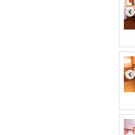
Saalbach fra DKK 5.945
Sölden fra DKK 8.445
Bad Hofgastein fra DKK 5.495
Champoluc fra DKK 3.795
Sestriere fra DKK 4.395
Wagrain fra DKK 4.645
Ischgl fra DKK 7.095
Fieberbrunn fra DKK 6.145
St. Anton fra DKK 7.245
Zell am See fra DKK 4.095
Canazei fra DKK 4.745
Livigno fra DKK 4.145
Ponte di Legno fra DKK 4.745
Sauze dOulx fra DKK 4.045
Alleghe fra DKK 5.595
Bad Gastein fra DKK 4.195
Arabba fra DKK 7.045
La Thuile fra DKK 4.595
Val Thorens fra DKK 5.395
Cervinia fra DKK 5.295
Passo Tonale fra DKK 3.795