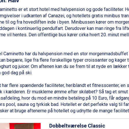
on: Halv
aminetto er et stort hotel med halvpension og gode faciliteter. Hot
omgivelser i udkanten af
Canazei
, og hotellets gratis minibus tra
e til og fra hovedliften inde i byen. Minibussen kører om morg
dagen i kontinuerlig pendulfart. Derudover kan man ringe fra liften
ne vil hentes. Den offentlige bus kører cirka hvert 20. minut mel
l Caminetto har du halvpension med en stor morgenmadsbuffet 
kan begære, lige fra flere forskellige typer croissanter og kager t
oghurt og juicer. Om aftenen kan du se frem til at nyde en lækker
n god dag på ski.
 har flere spændende faciliteter, heriblandt et fitnesscenter, en s
k i kælderen. Er musklerne ømme efter skiløbet? Så tag et smut f
safdeling, hvor du mod en mindre betaling på 10 Euro, får adgang
rs pool, sauna og tyrkisk bad. Hotellet er det perfekte valg til
fa
ker at bruge aftenerne på hotellet og udnytte de mange facilitet
Dobbeltværelse Classic