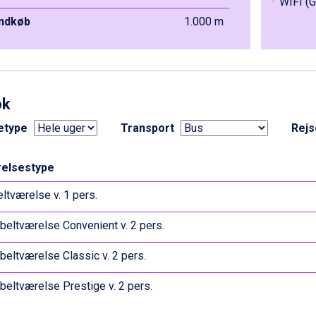
WIFI (G
indkøb
1.000 m
ok
etype
Transport
Rej
elsestype
ltværelse v. 1 pers.
eltværelse Convenient v. 2 pers.
eltværelse Classic v. 2 pers.
eltværelse Prestige v. 2 pers.