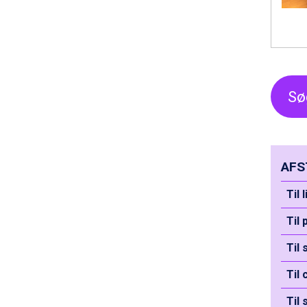
Passo Tonale fra DKK 3.795
Saalbach fra DKK 5.945
Sölden fra DKK 8.445
Bad Hofgastein fra DKK 5.495
Champoluc fra DKK 3.795
Sestriere fra DKK 4.395
Sø
Wagrain fra DKK 4.645
Ischgl fra DKK 7.095
Fieberbrunn fra DKK 6.145
St. Anton fra DKK 7.245
Zell am See fra DKK 4.095
AFS
Canazei fra DKK 4.745
Livigno fra DKK 4.145
Til 
Ponte di Legno fra DKK 4.745
Sauze dOulx fra DKK 4.045
Til 
Alleghe fra DKK 5.595
Til
Bad Gastein fra DKK 4.195
Arabba fra DKK 7.045
Til
La Thuile fra DKK 4.595
Val Thorens fra DKK 5.395
Til 