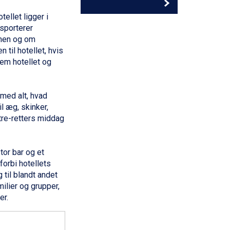
ellet ligger i
nsporterer
enen og om
 til hotellet, hvis
lem hotellet og
med alt, hvad
il æg, skinker,
 tre-retters middag
tor bar og et
orbi hotellets
 til blandt andet
milier
og
grupper
,
er.