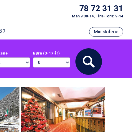
78 72 31 31
Man 9:30-14, Tirs-Tors: 9-14
/27
Min skiferie
ksne
Børn (0-17 år)