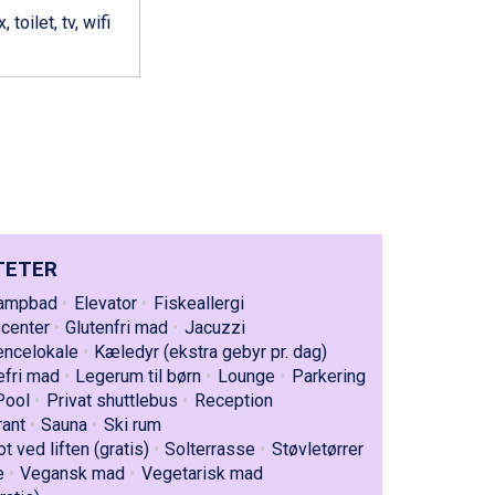
toilet, tv, wifi
TETER
ampbad
Elevator
Fiskeallergi
scenter
Glutenfri mad
Jacuzzi
encelokale
Kæledyr (ekstra gebyr pr. dag)
efri mad
Legerum til børn
Lounge
Parkering
Pool
Privat shuttlebus
Reception
rant
Sauna
Ski rum
t ved liften (gratis)
Solterrasse
Støvletørrer
e
Vegansk mad
Vegetarisk mad