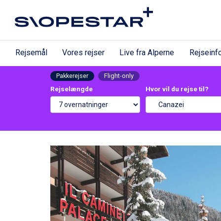
Rejsemål
Vores rejser
Live fra Alperne
Rejseinf
Pakkerejser
Flight-only
Rejselængde
Hvor vil du rejse til?