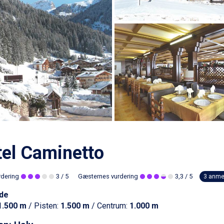
el Caminetto
rdering
3
/ 5
Gæsternes vurdering
3,3
/ 5
3 anme
de
1.500 m
/ Pisten:
1.500 m
/ Centrum:
1.000 m