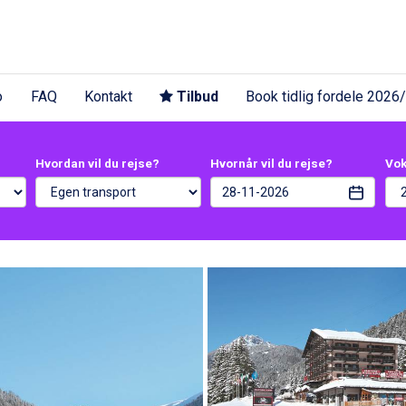
o
FAQ
Kontakt
Tilbud
Book tidlig fordele 2026
Hvordan vil du rejse?
Hvornår vil du rejse?
Vo