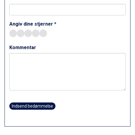
Ischgl fra DKK 7.095
Fieberbrunn fra DKK 6.145
St. Anton fra DKK 7.245
Zell am See fra DKK 4.095
Angiv dine stjerner *
Canazei fra DKK 4.745
Livigno fra DKK 4.145
Ponte di Legno fra DKK 4.745
Kommentar
Bad Gastein fra DKK 4.195
Alleghe fra DKK 5.595
Arabba fra DKK 7.045
Sauze dOulx fra DKK 4.045
La Thuile fra DKK 4.595
Val Thorens fra DKK 5.395
Cervinia fra DKK 5.295
Sölden fra DKK 8.445
Bad Hofgastein fra DKK 5.495
Indsend bedømmelse
Passo Tonale fra DKK 3.795
Saalbach fra DKK 5.945
Champoluc fra DKK 3.795
Sestriere fra DKK 4.395