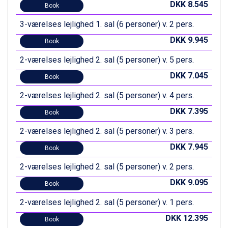
Zell am See fra DKK 4.095
DKK 8.545
Book
Canazei fra DKK 4.745
3-værelses lejlighed 1. sal (6 personer) v. 2 pers.
Livigno fra DKK 4.145
Ponte di Legno fra DKK 4.745
DKK 9.945
Book
Bad Gastein fra DKK 4.195
Alleghe fra DKK 5.595
2-værelses lejlighed 2. sal (5 personer) v. 5 pers.
Arabba fra DKK 7.045
DKK 7.045
Book
Sauze dOulx fra DKK 4.045
La Thuile fra DKK 4.595
2-værelses lejlighed 2. sal (5 personer) v. 4 pers.
Val Thorens fra DKK 5.395
DKK 7.395
Book
Cervinia fra DKK 5.295
Sölden fra DKK 8.445
2-værelses lejlighed 2. sal (5 personer) v. 3 pers.
Bad Hofgastein fra DKK 5.495
DKK 7.945
Passo Tonale fra DKK 3.795
Book
Saalbach fra DKK 5.945
2-værelses lejlighed 2. sal (5 personer) v. 2 pers.
Champoluc fra DKK 3.795
Sestriere fra DKK 4.395
DKK 9.095
Book
Wagrain fra DKK 4.645
2-værelses lejlighed 2. sal (5 personer) v. 1 pers.
Ischgl fra DKK 7.095
Fieberbrunn fra DKK 6.145
DKK 12.395
Book
St. Anton fra DKK 7.245