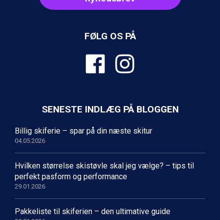
Wagrain fra DKK 4.645
Ischgl fra DKK 7.095
Fieberbrunn fra DKK 6.145
FØLG OS PÅ
St. Anton fra DKK 7.245
Zell am See fra DKK 4.095
Canazei fra DKK 4.745
Livigno fra DKK 4.145
Ponte di Legno fra DKK 4.745
Bad Gastein fra DKK 4.195
Alleghe fra DKK 5.595
SENESTE INDLÆG PÅ BLOGGEN
Arabba fra DKK 7.045
Sauze dOulx fra DKK 4.045
Billig skiferie – spar på din næste skitur
La Thuile fra DKK 4.595
04.05.2026
Val Thorens fra DKK 5.395
Cervinia fra DKK 5.295
Hvilken størrelse skistøvle skal jeg vælge? – tips til
Sölden fra DKK 8.445
perfekt pasform og performance
Bad Hofgastein fra DKK 5.495
29.01.2026
Passo Tonale fra DKK 3.795
Saalbach fra DKK 5.945
Pakkeliste til skiferien – den ultimative guide
Champoluc fra DKK 3.795