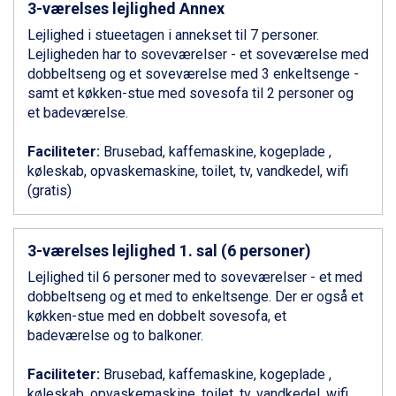
3-værelses lejlighed Annex
Bad Gastein fra DKK 4.195
Alleghe fra DKK 5.595
Lejlighed i stueetagen i annekset til 7 personer.
Arabba fra DKK 7.045
Lejligheden har to soveværelser - et soveværelse med
Sauze dOulx fra DKK 4.045
dobbeltseng og et soveværelse med 3 enkeltsenge -
La Thuile fra DKK 4.595
samt et køkken-stue med sovesofa til 2 personer og
Val Thorens fra DKK 5.395
et badeværelse.
Cervinia fra DKK 5.295
Sölden fra DKK 8.445
Faciliteter:
Brusebad, kaffemaskine, kogeplade ,
Bad Hofgastein fra DKK 5.495
køleskab, opvaskemaskine, toilet, tv, vandkedel, wifi
Passo Tonale fra DKK 3.795
(gratis)
Saalbach fra DKK 5.945
Champoluc fra DKK 3.795
Sestriere fra DKK 4.395
3-værelses lejlighed 1. sal (6 personer)
Wagrain fra DKK 4.645
Lejlighed til 6 personer med to soveværelser - et med
Ischgl fra DKK 7.095
dobbeltseng og et med to enkeltsenge. Der er også et
Fieberbrunn fra DKK 6.145
køkken-stue med en dobbelt sovesofa, et
St. Anton fra DKK 7.245
badeværelse og to balkoner.
Zell am See fra DKK 4.095
Canazei fra DKK 4.745
Faciliteter:
Brusebad, kaffemaskine, kogeplade ,
Livigno fra DKK 4.145
køleskab, opvaskemaskine, toilet, tv, vandkedel, wifi