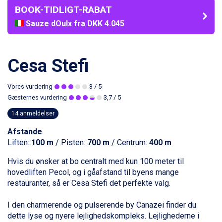
BOOK-TIDLIGT-RABAT
Sauze dOulx fra DKK 4.045
La Thuile fra DKK 4.595
Val Thorens fra DKK 5.395
Cervinia fra DKK 5.295
Cesa Stefi
Sölden fra DKK 8.445
Bad Hofgastein fra DKK 5.495
Vores vurdering
3
/ 5
Passo Tonale fra DKK 3.795
Gæsternes vurdering
3,7
/ 5
Saalbach fra DKK 5.945
Champoluc fra DKK 3.795
14 anmeldelser
Sestriere fra DKK 4.395
Afstande
Wagrain fra DKK 4.645
Liften:
100 m
/ Pisten:
700 m
/ Centrum:
400 m
Ischgl fra DKK 7.095
Fieberbrunn fra DKK 6.145
Hvis du ønsker at bo centralt med kun 100 meter til
St. Anton fra DKK 7.245
hovedliften Pecol, og i gåafstand til byens mange
Zell am See fra DKK 4.095
restauranter, så er Cesa Stefi det perfekte valg.
Canazei fra DKK 4.745
Livigno fra DKK 4.145
I den charmerende og pulserende by
Canazei
finder du
Ponte di Legno fra DKK 4.745
dette lyse og nyere lejlighedskompleks. Lejlighederne i
Bad Gastein fra DKK 4.195