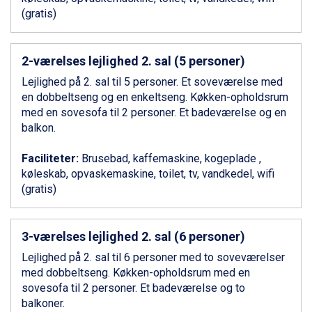
Ponte di Legno fra DKK 4.745
(gratis)
Bad Gastein fra DKK 4.195
Alleghe fra DKK 5.595
Arabba fra DKK 7.045
2-værelses lejlighed 2. sal (5 personer)
Sauze dOulx fra DKK 4.045
La Thuile fra DKK 4.595
Lejlighed på 2. sal til 5 personer. Et soveværelse med
Val Thorens fra DKK 5.395
en dobbeltseng og en enkeltseng. Køkken-opholdsrum
Cervinia fra DKK 5.295
med en sovesofa til 2 personer. Et badeværelse og en
Sölden fra DKK 8.445
balkon.
Bad Hofgastein fra DKK 5.495
Passo Tonale fra DKK 3.795
Faciliteter:
Brusebad, kaffemaskine, kogeplade ,
Saalbach fra DKK 5.945
køleskab, opvaskemaskine, toilet, tv, vandkedel, wifi
Champoluc fra DKK 3.795
(gratis)
Sestriere fra DKK 4.395
Wagrain fra DKK 4.645
Ischgl fra DKK 7.095
3-værelses lejlighed 2. sal (6 personer)
Fieberbrunn fra DKK 6.145
Lejlighed på 2. sal til 6 personer med to soveværelser
St. Anton fra DKK 7.245
med dobbeltseng. Køkken-opholdsrum med en
Zell am See fra DKK 4.095
sovesofa til 2 personer. Et badeværelse og to
Canazei fra DKK 4.745
balkoner.
Livigno fra DKK 4.145