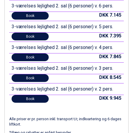
3-værelses lejlighed 2. sal (6 personer) v. 6 pers.
Zell am See fra DKK 4.095
Canazei fra DKK 4.745
DKK 7.145
Book
Livigno fra DKK 4.145
Ponte di Legno fra DKK 4.745
3-værelses lejlighed 2. sal (6 personer) v. 5 pers.
Bad Gastein fra DKK 4.195
DKK 7.395
Book
Alleghe fra DKK 5.595
Arabba fra DKK 7.045
3-værelses lejlighed 2. sal (6 personer) v. 4 pers.
Sauze dOulx fra DKK 4.045
DKK 7.845
La Thuile fra DKK 4.595
Book
Val Thorens fra DKK 5.395
3-værelses lejlighed 2. sal (6 personer) v. 3 pers.
Cervinia fra DKK 5.295
DKK 8.545
Sölden fra DKK 8.445
Book
Bad Hofgastein fra DKK 5.495
3-værelses lejlighed 2. sal (6 personer) v. 2 pers.
Passo Tonale fra DKK 3.795
Saalbach fra DKK 5.945
DKK 9.945
Book
Champoluc fra DKK 3.795
Sestriere fra DKK 4.395
Wagrain fra DKK 4.645
Alle priser er pr. person inkl. transport t/r, indkvartering og 6 dages
Ischgl fra DKK 7.095
liftkort.
Fieberbrunn fra DKK 6.145
Tillæg og rabatter er anført herunder