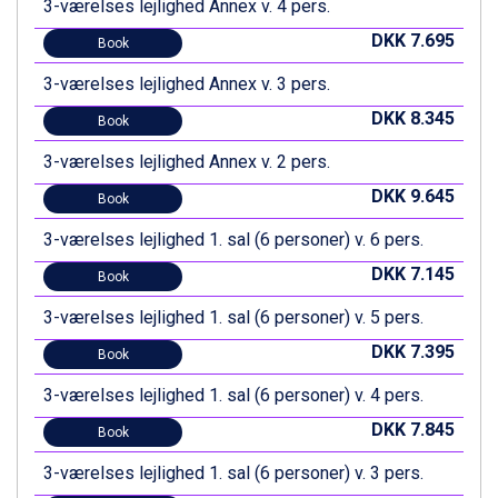
3-værelses lejlighed Annex v. 4 pers.
Canazei fra DKK 4.745
Livigno fra DKK 4.145
DKK 7.695
Book
Ponte di Legno fra DKK 4.745
3-værelses lejlighed Annex v. 3 pers.
Bad Gastein fra DKK 4.195
Alleghe fra DKK 5.595
DKK 8.345
Book
Arabba fra DKK 7.045
3-værelses lejlighed Annex v. 2 pers.
Sauze dOulx fra DKK 4.045
La Thuile fra DKK 4.595
DKK 9.645
Book
Val Thorens fra DKK 5.395
Cervinia fra DKK 5.295
3-værelses lejlighed 1. sal (6 personer) v. 6 pers.
Sölden fra DKK 8.445
DKK 7.145
Book
Bad Hofgastein fra DKK 5.495
Passo Tonale fra DKK 3.795
3-værelses lejlighed 1. sal (6 personer) v. 5 pers.
Saalbach fra DKK 5.945
DKK 7.395
Champoluc fra DKK 3.795
Book
Sestriere fra DKK 4.395
3-værelses lejlighed 1. sal (6 personer) v. 4 pers.
Wagrain fra DKK 4.645
DKK 7.845
Ischgl fra DKK 7.095
Book
Fieberbrunn fra DKK 6.145
3-værelses lejlighed 1. sal (6 personer) v. 3 pers.
St. Anton fra DKK 7.245