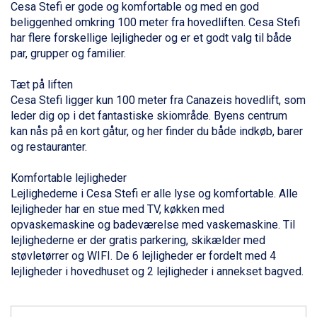
Cesa Stefi er gode og komfortable og med en god
Alleghe fra DKK 5.595
beliggenhed omkring 100 meter fra hovedliften. Cesa Stefi
Arabba fra DKK 7.045
har flere forskellige lejligheder og er et godt valg til både
Sauze dOulx fra DKK 4.045
par,
grupper
og
familier
.
La Thuile fra DKK 4.595
Val Thorens fra DKK 5.395
Tæt på liften
Cervinia fra DKK 5.295
Cesa Stefi ligger kun 100 meter fra Canazeis hovedlift, som
Sölden fra DKK 8.445
leder dig op i det fantastiske skiområde. Byens centrum
Bad Hofgastein fra DKK 5.495
kan nås på en kort gåtur, og her finder du både indkøb, barer
Passo Tonale fra DKK 3.795
og restauranter.
Saalbach fra DKK 5.945
Champoluc fra DKK 3.795
Komfortable lejligheder
Sestriere fra DKK 4.395
Lejlighederne i Cesa Stefi er alle lyse og komfortable. Alle
Wagrain fra DKK 4.645
lejligheder har en stue med TV, køkken med
Ischgl fra DKK 7.095
opvaskemaskine og badeværelse med vaskemaskine. Til
Fieberbrunn fra DKK 6.145
lejlighederne er der gratis parkering, skikælder med
St. Anton fra DKK 7.245
støvletørrer og WIFI. De 6 lejligheder er fordelt med 4
Zell am See fra DKK 4.095
lejligheder i hovedhuset og 2 lejligheder i annekset bagved.
Canazei fra DKK 4.745
Livigno fra DKK 4.145
Ponte di Legno fra DKK 4.745