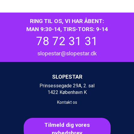
Wagrain fra DKK 4.645
Ischgl fra DKK 7.095
Fieberbrunn fra DKK 6.145
St. Anton fra DKK 7.245
RING TIL OS, VI HAR ÅBENT:
Zell am See fra DKK 4.095
MAN 9:30-14, TIRS-TORS: 9-14
Canazei fra DKK 4.745
78 72 31 31
Livigno fra DKK 4.145
Ponte di Legno fra DKK 4.745
slopestar@slopestar.dk
Bad Gastein fra DKK 4.195
Alleghe fra DKK 5.595
Arabba fra DKK 7.045
Sauze dOulx fra DKK 4.045
SLOPESTAR
La Thuile fra DKK 4.595
Prinsessegade 29A, 2. sal
Val Thorens fra DKK 5.395
1422 København K
Cervinia fra DKK 5.295
Sölden fra DKK 8.445
Kontakt os
Bad Hofgastein fra DKK 5.495
Passo Tonale fra DKK 3.795
Saalbach fra DKK 5.945
Tilmeld dig vores
Champoluc fra DKK 3.795
Sestriere fra DKK 4.395
nyhedsbrev