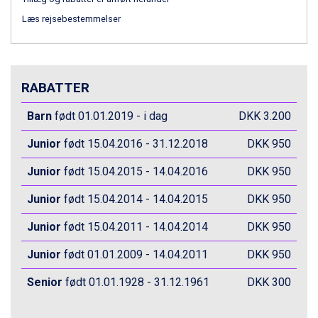
St. Anton fra DKK 7.245
Læs rejsebestemmelser
Zell am See fra DKK 4.095
Canazei fra DKK 4.745
Livigno fra DKK 4.145
Ponte di Legno fra DKK 4.745
RABATTER
Bad Gastein fra DKK 4.195
Alleghe fra DKK 5.595
Barn
født 01.01.2019 - i dag
DKK 3.200
Arabba fra DKK 7.045
Sauze dOulx fra DKK 4.045
Junior
født 15.04.2016 - 31.12.2018
DKK 950
La Thuile fra DKK 4.595
Val Thorens fra DKK 5.395
Junior
født 15.04.2015 - 14.04.2016
DKK 950
Cervinia fra DKK 5.295
Sölden fra DKK 8.445
Junior
født 15.04.2014 - 14.04.2015
DKK 950
Bad Hofgastein fra DKK 5.495
Junior
Passo Tonale fra DKK 3.795
født 15.04.2011 - 14.04.2014
DKK 950
Saalbach fra DKK 5.945
Junior
født 01.01.2009 - 14.04.2011
DKK 950
Champoluc fra DKK 3.795
Sestriere fra DKK 4.395
Senior
født 01.01.1928 - 31.12.1961
DKK 300
Wagrain fra DKK 4.645
Ischgl fra DKK 7.095