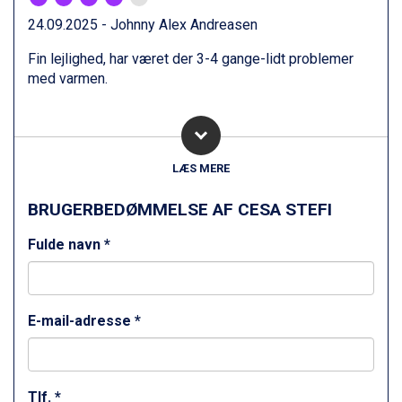
Fieberbrunn fra DKK 6.145
24.09.2025 - Johnny Alex Andreasen
St. Anton fra DKK 7.245
Zell am See fra DKK 4.095
Fin lejlighed, har været der 3-4 gange-lidt problemer
Canazei fra DKK 4.745
med varmen.
Livigno fra DKK 4.145
Ponte di Legno fra DKK 4.745
Bad Gastein fra DKK 4.195
Alleghe fra DKK 5.595
LÆS MERE
Arabba fra DKK 7.045
Sauze dOulx fra DKK 4.045
BRUGERBEDØMMELSE AF CESA STEFI
La Thuile fra DKK 4.595
Val Thorens fra DKK 5.395
Fulde navn *
Cervinia fra DKK 5.295
Sölden fra DKK 8.445
Bad Hofgastein fra DKK 5.495
Passo Tonale fra DKK 3.795
E-mail-adresse *
Saalbach fra DKK 5.945
Champoluc fra DKK 3.795
Sestriere fra DKK 4.395
Wagrain fra DKK 4.645
Tlf. *