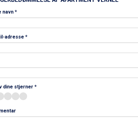
e navn *
il-adresse *
 dine stjerner *
mentar