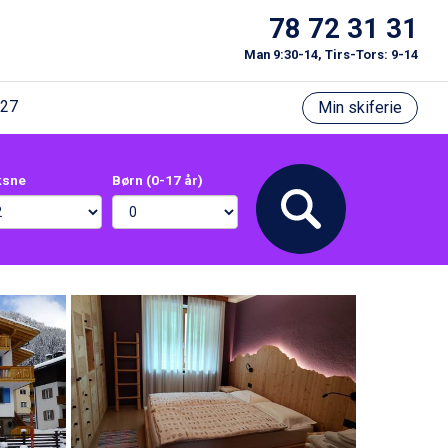
78 72 31 31
Man 9:30-14, Tirs-Tors: 9-14
/27
Min skiferie
ksne
Børn (0-17 år)