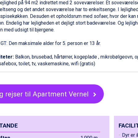
lejlighed på 94 m2 indrettet med 2 soveværelser. Et soveværels
ltseng og det andet soveværelse har to enkeltsenge. I lejlighed
 spisekøkken. Desuden et opholdsrum med sofaer, hvor der kan r
n. Endelig har lejligheden et dejligt stort badeværelse. Og lejli
n med udsigt til bjergene.
GT: Den maksimale alder for 5. person er 13 år.
iteter:
Balkon, brusebad, hårtørrer, kogeplade , mikrobølgeovn,
safebox, toilet, tv, vaskemaskine, wifi (gratis)
g rejser til Apartment Vernel
TANDE
FACILI
Dyr er i
liften
1.000 m