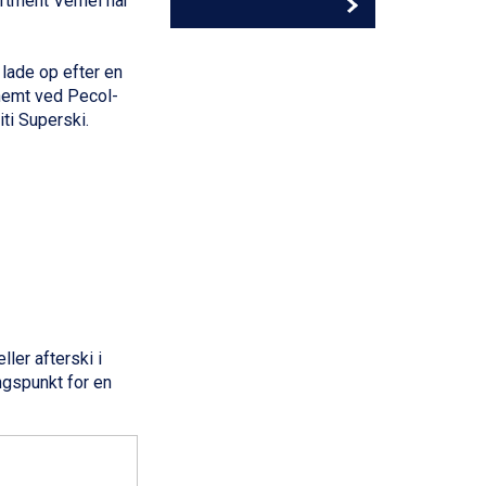
rtment Vernel har
 lade op efter en
 nemt ved Pecol-
ti Superski.
ler afterski i
gspunkt for en