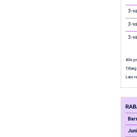
Bad Hofgastein fra DKK 5.495
Passo Tonale fra DKK 3.795
3-væ
Saalbach fra DKK 5.945
Sölden fra DKK 8.445
3-væ
Champoluc fra DKK 3.795
Sestriere fra DKK 4.395
3-væ
Wagrain fra DKK 4.645
Ischgl fra DKK 7.095
Fieberbrunn fra DKK 6.145
Alle pr
St. Anton fra DKK 7.245
Tillæg
Zell am See fra DKK 4.095
Livigno fra DKK 4.145
Læs r
Canazei fra DKK 4.745
Ponte di Legno fra DKK 4.745
Bad Gastein fra DKK 4.195
Sauze dOulx fra DKK 4.045
RAB
Alleghe fra DKK 5.595
Arabba fra DKK 7.045
Bar
La Thuile fra DKK 4.595
Jun
Cervinia fra DKK 5.295