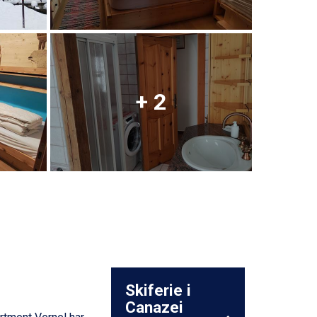
+ 2
Skiferie i
Canazei