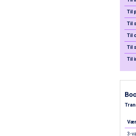
Passo Tonale fra DKK 3.795
Til 
Saalbach fra DKK 5.945
Sölden fra DKK 8.445
Til
Champoluc fra DKK 3.795
Sestriere fra DKK 4.395
Til
Wagrain fra DKK 4.645
Ischgl fra DKK 7.095
Til 
Fieberbrunn fra DKK 6.145
St. Anton fra DKK 7.245
Til 
Zell am See fra DKK 4.095
Livigno fra DKK 4.145
Canazei fra DKK 4.745
Ponte di Legno fra DKK 4.745
Bad Gastein fra DKK 4.195
Bo
Sauze dOulx fra DKK 4.045
Tran
Alleghe fra DKK 5.595
Arabba fra DKK 7.045
La Thuile fra DKK 4.595
Vær
Cervinia fra DKK 5.295
Val Thorens fra DKK 5.395
3-væ