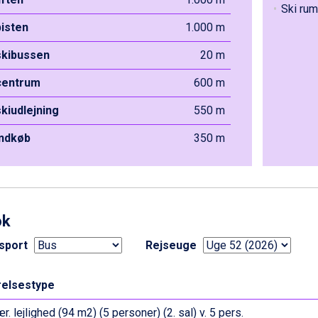
Ski rum
pisten
1.000 m
 skibussen
20 m
 centrum
600 m
skiudlejning
550 m
indkøb
350 m
ok
sport
Rejseuge
elsestype
r. lejlighed (94 m2) (5 personer) (2. sal) v. 5 pers.