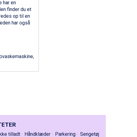
e har en
en finder du et
edes op til en
gheden har også
 opvaskemaskine,
TETER
kke tilladt
Håndklæder
Parkering
Sengetøj