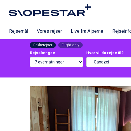
Rejsemål
Vores rejser
Live fra Alperne
Rejseinf
Pakkerejser
Flight-only
Rejselængde
Hvor vil du rejse til?