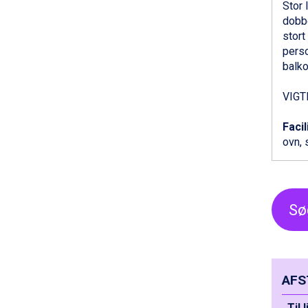
Passo Tonale fra DKK 3.795
Stor 
Saalbach fra DKK 5.945
dobbe
Sölden fra DKK 8.445
stort
Champoluc fra DKK 3.795
perso
Sestriere fra DKK 4.395
balko
Wagrain fra DKK 4.645
Ischgl fra DKK 7.095
VIGTI
Fieberbrunn fra DKK 6.145
St. Anton fra DKK 7.245
Facil
Zell am See fra DKK 4.095
ovn, 
Livigno fra DKK 4.145
Canazei fra DKK 4.745
Ponte di Legno fra DKK 4.745
Bad Gastein fra DKK 4.195
Sø
Sauze dOulx fra DKK 4.045
Alleghe fra DKK 5.595
Arabba fra DKK 7.045
La Thuile fra DKK 4.595
Cervinia fra DKK 5.295
AFS
Val Thorens fra DKK 5.395
Bad Hofgastein fra DKK 5.495
Til 