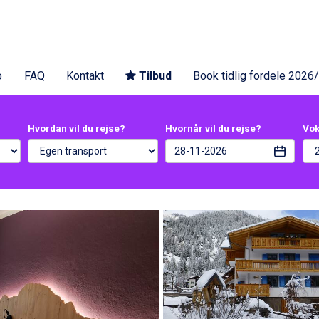
o
FAQ
Kontakt
Tilbud
Book tidlig fordele 2026
Hvordan vil du rejse?
Hvornår vil du rejse?
Vo