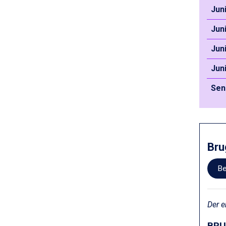
Val Thorens fra DKK 5.395
Jun
Bad Hofgastein fra DKK 5.495
Passo Tonale fra DKK 3.795
Jun
Saalbach fra DKK 5.945
Sölden fra DKK 8.445
Jun
Champoluc fra DKK 3.795
Sestriere fra DKK 4.395
Jun
Wagrain fra DKK 4.645
Sen
Ischgl fra DKK 7.095
Fieberbrunn fra DKK 6.145
St. Anton fra DKK 7.245
Zell am See fra DKK 4.095
Livigno fra DKK 4.145
Canazei fra DKK 4.745
Bru
Ponte di Legno fra DKK 4.745
Bad Gastein fra DKK 4.195
Be
Sauze dOulx fra DKK 4.045
Alleghe fra DKK 5.595
Arabba fra DKK 7.045
Der e
La Thuile fra DKK 4.595
Cervinia fra DKK 5.295
BRU