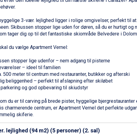
 efter den ideelle lejlighed til din næste skiferie i
Canazei
? Apa
behøver.
ggelige 3-vær. lejlighed ligger i rolige omgivelser, perfekt til at
neen. Skibussen stopper lige uden for døren, så du er hurtigt og
 som tager dig op til det fantastiske skiområde Belvedere i Dolomi
skal du vælge Apartment Vernel:
ssen stopper lige udenfor – nem adgang til pisterne
eværelser – ideel til familien
a. 500 meter til centrum med restauranter, butikker og afterski
lig beliggenhed – perfekt til afslapning efter skiløbet
s parkering og god opbevaring til skiudstyr
m du er til carving på brede pister, hyggelige bjergrestauranter el
s charmerende centrum, er Apartment Vernel det perfekte udgan
mmelig skiferie.
r. lejlighed (94 m2) (5 personer) (2. sal)