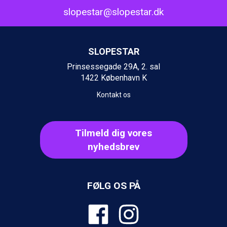
Ischgl fra DKK 7.095
slopestar@slopestar.dk
Fieberbrunn fra DKK 6.145
St. Anton fra DKK 7.245
Zell am See fra DKK 4.095
SLOPESTAR
Livigno fra DKK 4.145
Canazei fra DKK 4.745
Prinsessegade 29A, 2. sal
Ponte di Legno fra DKK 4.745
1422 København K
Bad Gastein fra DKK 4.195
Kontakt os
Sauze dOulx fra DKK 4.045
Alleghe fra DKK 5.595
Arabba fra DKK 7.045
La Thuile fra DKK 4.595
Tilmeld dig vores
Cervinia fra DKK 5.295
nyhedsbrev
Val Thorens fra DKK 5.395
Bad Hofgastein fra DKK 5.495
Passo Tonale fra DKK 3.795
FØLG OS PÅ
Saalbach fra DKK 5.945
Sölden fra DKK 8.445
Champoluc fra DKK 3.795
Sestriere fra DKK 4.395