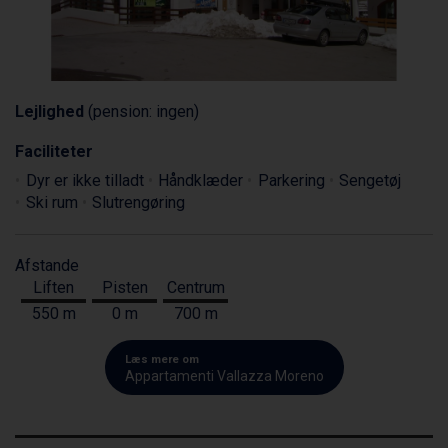
Lejlighed
(pension: ingen)
Faciliteter
Dyr er ikke tilladt
Håndklæder
Parkering
Sengetøj
Ski rum
Slutrengøring
Afstande
Liften
Pisten
Centrum
550 m
0 m
700 m
Læs mere om
Appartamenti Vallazza Moreno