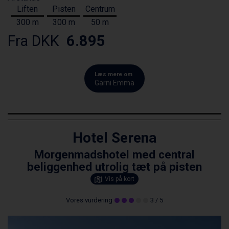
Liften
Pisten
Centrum
300 m
300 m
50 m
Fra DKK
6.895
Læs mere om
Garni Emma
Hotel Serena
Morgenmadshotel med central
beliggenhed utrolig tæt på pisten
Vis på kort
Vores vurdering
3
/ 5