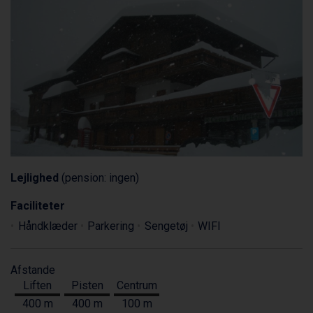
Lejlighed
(pension: ingen)
Faciliteter
Håndklæder
Parkering
Sengetøj
WIFI
Afstande
Liften
Pisten
Centrum
400 m
400 m
100 m