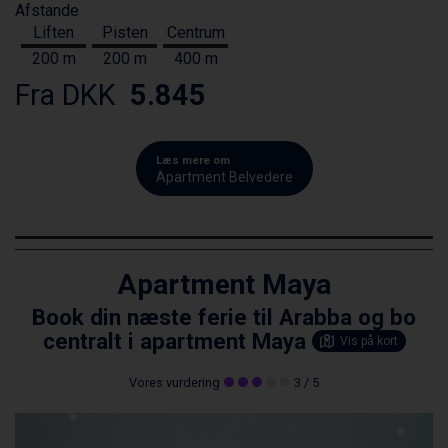
Afstande
Liften
Pisten
Centrum
200 m
200 m
400 m
Fra DKK
5.845
Læs mere om
Apartment Belvedere
Apartment Maya
Book din næste ferie til Arabba og bo
centralt i apartment Maya
Vis på kort
Vores vurdering
3
/ 5