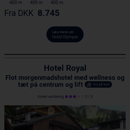
400 m
400 m
400 m
Fra DKK
8.745
Læs mere om
Hotel Olympia
Hotel Royal
Flot morgenmadshotel med wellness og
tæt på centrum og lift
Vis på kort
Vores vurdering
3
/ 5