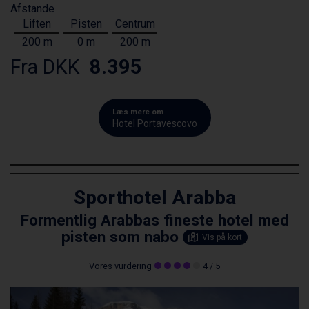
Afstande
Liften
Pisten
Centrum
200 m
0 m
200 m
Fra DKK
8.395
Læs mere om
Hotel Portavescovo
Sporthotel Arabba
Formentlig Arabbas fineste hotel med
pisten som nabo
Vis på kort
Vores vurdering
4
/ 5