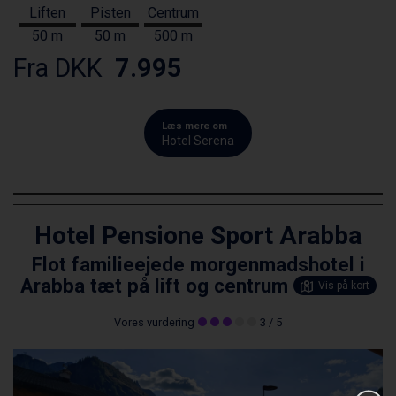
Liften
Pisten
Centrum
50 m
50 m
500 m
Fra DKK
7.995
Læs mere om
Hotel Serena
Hotel Pensione Sport Arabba
Flot familieejede morgenmadshotel i
Arabba tæt på lift og centrum
Vis på kort
Vores vurdering
3
/ 5