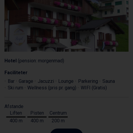
Hotel
(pension: morgenmad)
Faciliteter
Bar
Garage
Jacuzzi
Lounge
Parkering
Sauna
Ski rum
Wellness (pris pr. gang)
WIFI (Gratis)
Afstande
Liften
Pisten
Centrum
400 m
400 m
200 m