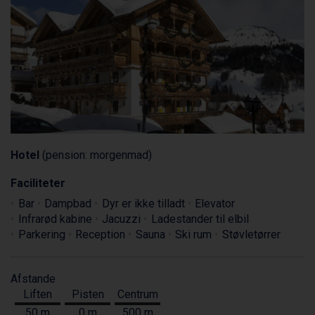
Hotel
(pension: morgenmad)
Faciliteter
Bar
Dampbad
Dyr er ikke tilladt
Elevator
Infrarød kabine
Jacuzzi
Ladestander til elbil
Parkering
Reception
Sauna
Ski rum
Støvletørrer
Afstande
Liften
Pisten
Centrum
50 m
0 m
500 m