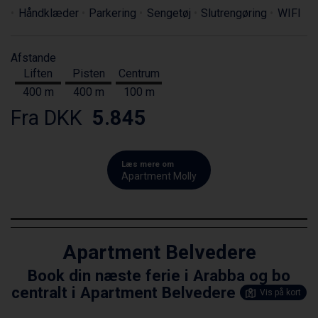
Håndklæder
Parkering
Sengetøj
Slutrengøring
WIFI
Afstande
Liften
Pisten
Centrum
400 m
400 m
100 m
Fra DKK
5.845
Læs mere om
Apartment Molly
Apartment Belvedere
Book din næste ferie i Arabba og bo
centralt i Apartment Belvedere
Vis på kort