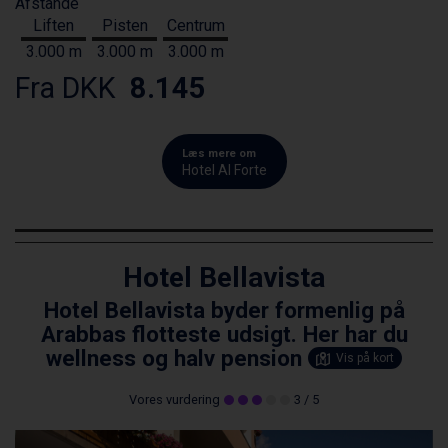
Afstande
Liften
Pisten
Centrum
3.000 m
3.000 m
3.000 m
Fra DKK
8.145
Læs mere om
Hotel Al Forte
Hotel Bellavista
Hotel Bellavista byder formenlig på
Arabbas flotteste udsigt. Her har du
wellness og halv pension
Vis på kort
Vores vurdering
3
/ 5