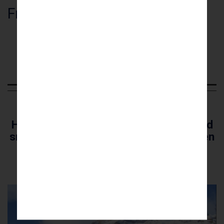
Fra DKK
7.345
Læs mere om
Hotel Pensione Sport Arabba
Hotel Olympia
Hotel beliggende centralt i Arabba med
smuk udsigt og skiopbevaring ved liften
Vis på kort
Vores vurdering
3
/ 5