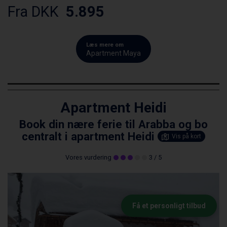
Fra DKK
5.895
Læs mere om
Apartment Maya
Apartment Heidi
Book din nære ferie til Arabba og bo
centralt i apartment Heidi
Vis på kort
Vores vurdering
3
/ 5
Få et personligt tilbud