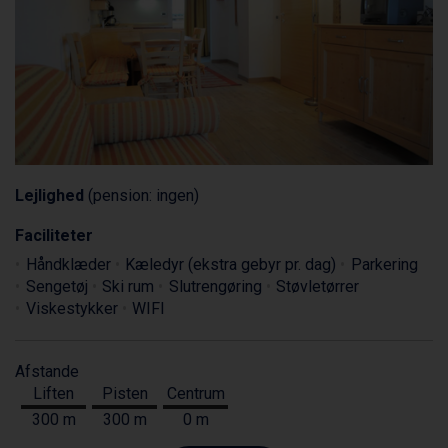
Lejlighed
(pension: ingen)
Faciliteter
Håndklæder
Kæledyr (ekstra gebyr pr. dag)
Parkering
Sengetøj
Ski rum
Slutrengøring
Støvletørrer
Viskestykker
WIFI
Afstande
Liften
Pisten
Centrum
300 m
300 m
0 m