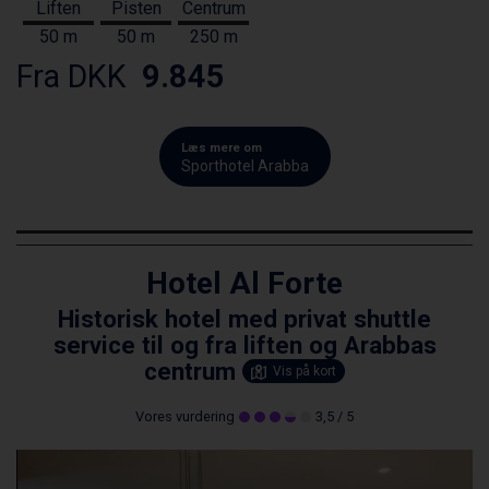
Liften
Pisten
Centrum
50 m
50 m
250 m
Fra DKK
9.845
Læs mere om
Sporthotel Arabba
Hotel Al Forte
Historisk hotel med privat shuttle
service til og fra liften og Arabbas
centrum
Vis på kort
Vores vurdering
3,5
/ 5