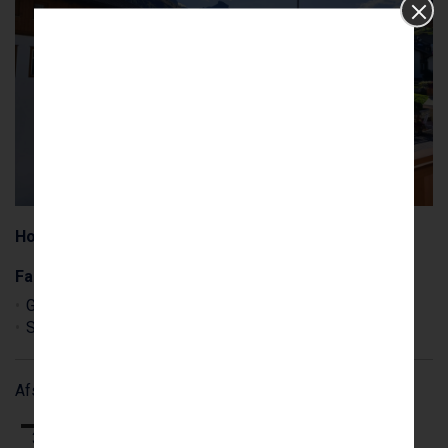
Hotel
(pension: morgenmad)
Faciliteter
Glutenfri mad
Laktosefri mad
Parkering
Ski rum
Støvletørrer
WIFI (Gratis)
Afstande
Liften
Pisten
Centrum
300 m
300 m
50 m