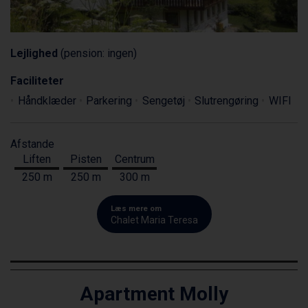
Lejlighed
(pension: ingen)
Faciliteter
Håndklæder
Parkering
Sengetøj
Slutrengøring
WIFI
Afstande
Liften
Pisten
Centrum
250 m
250 m
300 m
Læs mere om
Chalet Maria Teresa
Apartment Molly