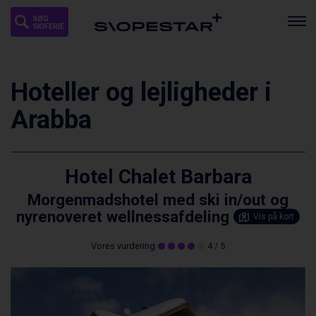
SØG
SKIFERIE
Hoteller og lejligheder i
Arabba
Hotel Chalet Barbara
Morgenmadshotel med ski in/out og
nyrenoveret wellnessafdeling
Vis på kort
Vores vurdering
4
/ 5