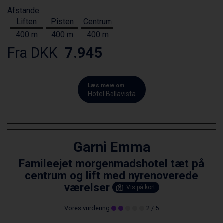
Afstande
Liften
Pisten
Centrum
400 m
400 m
400 m
Fra DKK
7.945
Læs mere om
Hotel Bellavista
Garni Emma
Famileejet morgenmadshotel tæt på
centrum og lift med nyrenoverede
værelser
Vis på kort
Vores vurdering
2
/ 5