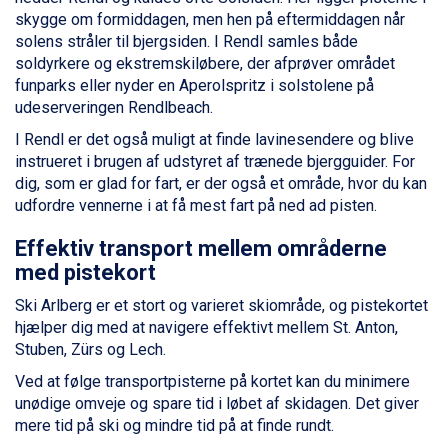
Wagrain fra DKK 4.645
skygge om formiddagen, men hen på eftermiddagen når
Ischgl fra DKK 7.095
solens stråler til bjergsiden. I Rendl samles både
Fieberbrunn fra DKK 6.145
soldyrkere og ekstremskiløbere, der afprøver området
St. Anton fra DKK 7.245
funparks eller nyder en Aperolspritz i solstolene på
Zell am See fra DKK 4.095
udeserveringen Rendlbeach.
Livigno fra DKK 4.145
I Rendl er det også muligt at finde lavinesendere og blive
Canazei fra DKK 4.745
instrueret i brugen af udstyret af trænede bjergguider. For
Ponte di Legno fra DKK 4.745
dig, som er glad for fart, er der også et område, hvor du kan
Sauze dOulx fra DKK 4.045
udfordre vennerne i at få mest fart på ned ad pisten.
Alleghe fra DKK 5.595
Bad Gastein fra DKK 4.195
Effektiv transport mellem områderne
Arabba fra DKK 7.045
med pistekort
La Thuile fra DKK 4.595
Val Thorens fra DKK 5.395
Ski Arlberg er et stort og varieret skiområde, og pistekortet
Cervinia fra DKK 5.295
hjælper dig med at navigere effektivt mellem St. Anton,
Sölden fra DKK 8.445
Stuben, Zürs og Lech.
Bad Hofgastein fra DKK 5.495
Ved at følge transportpisterne på kortet kan du minimere
Passo Tonale fra DKK 3.795
unødige omveje og spare tid i løbet af skidagen. Det giver
Saalbach fra DKK 5.945
mere tid på ski og mindre tid på at finde rundt.
Champoluc fra DKK 3.795