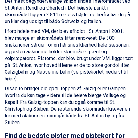
Det mest begyndervenlige skiløb findes i nærområdet ved
Fieberbrunn fra DKK 6.145
St. Anton, Rendl og Oberlech. Det højeste punkt i
St. Anton fra DKK 7.245
skiområdet ligger i 2.811 meters højde, og herfra har du på
Zell am See fra DKK 4.095
en klar dag udsigt til både Schweiz og Italien.
Livigno fra DKK 4.145
I forbindele med VM, der blev afholdt i St. Anton i 2001,
Canazei fra DKK 4.745
blev mange af skiområdets lifter renoveret. De 300
Ponte di Legno fra DKK 4.745
snekanoner sørger for en høj snesikkerhed hele sæsonen,
Sauze dOulx fra DKK 4.045
og pistemaskinerne holder skiområdet pænt og
Alleghe fra DKK 5.595
velpræpareret. Pisterne, der blev brugt under VM, ligger tæt
Bad Gastein fra DKK 4.195
på St. Anton, hvor hovedlifterne er de to store gondollifter
Arabba fra DKK 7.045
Galzigbahn og Nasserinerbahn (se pistekortet, nederst til
La Thuile fra DKK 4.595
højre).
Val Thorens fra DKK 5.395
Cervinia fra DKK 5.295
Disse to bringer dig op til toppen af Galzig eller Gampen,
Sölden fra DKK 8.445
hvorfra du kan tage videre til de højere bjerge Valluge og
Bad Hofgastein fra DKK 5.495
Kapall. Fra Galzig-toppen kan du også komme til St.
Passo Tonale fra DKK 3.795
Christoph og Stuben. De resterende skiområder kræver en
Saalbach fra DKK 5.945
tur med skibussen, som går både fra St. Anton by og fra
Champoluc fra DKK 3.795
Stuben.
Sestriere fra DKK 4.395
Find de bedste pister med pistekort for
Wagrain fra DKK 4.645