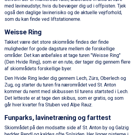
Wagrain fra DKK 4.645
med lavineudstyr, hvis du bevæger dig ud i offpisten. Tjek
Ischgl fra DKK 7.095
også den daglige lavinerisiko og de aktuelle vejrforhold,
Fieberbrunn fra DKK 6.145
som du kan finde ved liftstationerne.
St. Anton fra DKK 7.245
Zell am See fra DKK 4.095
Weisse Ring
Livigno fra DKK 4.145
Canazei fra DKK 4.745
Takket være det store skiområde findes der finde
Ponte di Legno fra DKK 4.745
muligheder for gode dagsture mellem de forskellige
Sauze dOulx fra DKK 4.045
områder. Det kan anbefales at tage turen "Weisse Ring"
Alleghe fra DKK 5.595
(Den Hvide Ring), som er en rute, der tager dig gennem flere
Bad Gastein fra DKK 4.195
af skiområdets forskellige byer.
Arabba fra DKK 7.045
Den Hvide Ring leder dig gennem Lech, Zürs, Oberlech og
La Thuile fra DKK 4.595
Zug, og starter du turen fra nærområdet ved St. Anton
Val Thorens fra DKK 5.395
kommer du nemt med skibussen til turens startsted i Lech.
Cervinia fra DKK 5.295
Det letteste er at tage den skibus, som er gratis, og som
Sölden fra DKK 8.445
går hver kvarter fra Stuben ved Alpe Rauz.
Bad Hofgastein fra DKK 5.495
Passo Tonale fra DKK 3.795
Funparks, lavinetræning og farttest
Saalbach fra DKK 5.945
Champoluc fra DKK 3.795
Skiområdet på den modsatte side af St. Anton by og Galzig
Sestriere fra DKK 4.395
hedder Rendl og kaldes ofte Solsiden. Her ligger pisterne i