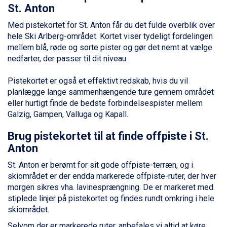
Ischgl fra DKK 7.095
St. Anton
Fieberbrunn fra DKK 6.145
Med pistekortet for St. Anton får du det fulde overblik over
St. Anton fra DKK 7.245
hele Ski Arlberg-området. Kortet viser tydeligt fordelingen
Zell am See fra DKK 4.095
mellem blå, røde og sorte pister og gør det nemt at vælge
Livigno fra DKK 4.145
nedfarter, der passer til dit niveau.
Canazei fra DKK 4.745
Ponte di Legno fra DKK 4.745
Pistekortet er også et effektivt redskab, hvis du vil
Sauze dOulx fra DKK 4.045
planlægge lange sammenhængende ture gennem området
Alleghe fra DKK 5.595
eller hurtigt finde de bedste forbindelsespister mellem
Bad Gastein fra DKK 4.195
Galzig, Gampen, Valluga og Kapall.
Arabba fra DKK 7.045
La Thuile fra DKK 4.595
Brug pistekortet til at finde offpiste i St.
Val Thorens fra DKK 5.395
Anton
Cervinia fra DKK 5.295
Sölden fra DKK 8.445
St. Anton er berømt for sit gode offpiste-terræn, og i
Bad Hofgastein fra DKK 5.495
skiområdet er der endda markerede offpiste-ruter, der hver
Passo Tonale fra DKK 3.795
morgen sikres vha. lavinesprængning. De er markeret med
Saalbach fra DKK 5.945
stiplede linjer på pistekortet og findes rundt omkring i hele
Champoluc fra DKK 3.795
skiområdet.
Sestriere fra DKK 4.395
Selvom der er markerede ruter, anbefales vi altid at køre