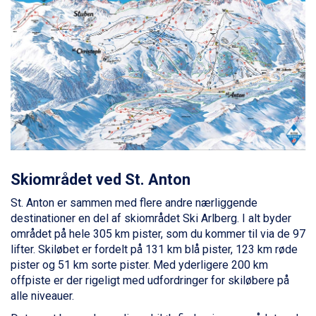
Fieberbrunn fra DKK 6.145
St. Anton fra DKK 7.245
Zell am See fra DKK 4.095
Livigno fra DKK 4.145
Canazei fra DKK 4.745
Ponte di Legno fra DKK 4.745
Sauze dOulx fra DKK 4.045
Alleghe fra DKK 5.595
Bad Gastein fra DKK 4.195
Arabba fra DKK 7.045
La Thuile fra DKK 4.595
Val Thorens fra DKK 5.395
Skiområdet ved St. Anton
Cervinia fra DKK 5.295
St. Anton er sammen med flere andre nærliggende
Sölden fra DKK 8.445
destinationer en del af skiområdet Ski Arlberg. I alt byder
Bad Hofgastein fra DKK 5.495
området på hele 305 km pister, som du kommer til via de 97
Passo Tonale fra DKK 3.795
lifter. Skiløbet er fordelt på 131 km blå pister, 123 km røde
Saalbach fra DKK 5.945
pister og 51 km sorte pister. Med yderligere 200 km
Champoluc fra DKK 3.795
offpiste er der rigeligt med udfordringer for skiløbere på
Sestriere fra DKK 4.395
alle niveauer.
Wagrain fra DKK 4.645
Ischgl fra DKK 7.095