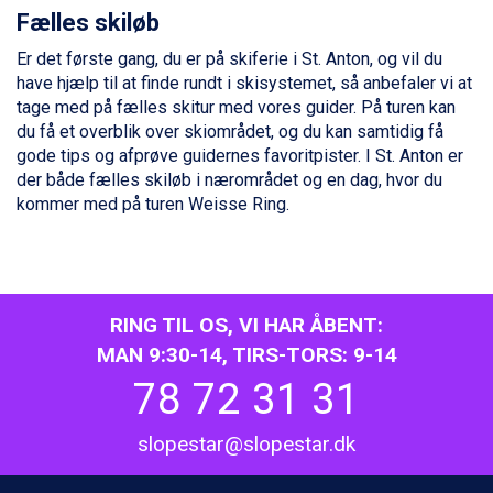
Sestriere fra DKK 4.395
Fælles skiløb
Wagrain fra DKK 4.645
Er det første gang, du er på skiferie i St. Anton, og vil du
Ischgl fra DKK 7.095
have hjælp til at finde rundt i skisystemet, så anbefaler vi at
Fieberbrunn fra DKK 6.145
tage med på fælles skitur med vores guider. På turen kan
St. Anton fra DKK 7.245
du få et overblik over skiområdet, og du kan samtidig få
Zell am See fra DKK 4.095
gode tips og afprøve guidernes favoritpister. I St. Anton er
Livigno fra DKK 4.145
der både fælles skiløb i nærområdet og en dag, hvor du
Canazei fra DKK 4.745
kommer med på turen Weisse Ring.
Ponte di Legno fra DKK 4.745
Sauze dOulx fra DKK 4.045
Alleghe fra DKK 5.595
Bad Gastein fra DKK 4.195
Arabba fra DKK 7.045
RING TIL OS, VI HAR ÅBENT:
La Thuile fra DKK 4.595
Val Thorens fra DKK 5.395
MAN 9:30-14, TIRS-TORS: 9-14
Cervinia fra DKK 5.295
78 72 31 31
Sölden fra DKK 8.445
Bad Hofgastein fra DKK 5.495
slopestar@slopestar.dk
Passo Tonale fra DKK 3.795
Saalbach fra DKK 5.945