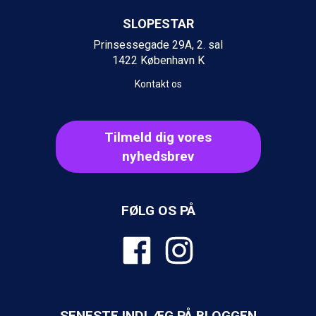
Champoluc fra DKK 3.795
Sestriere fra DKK 4.395
SLOPESTAR
Wagrain fra DKK 4.645
Prinsessegade 29A, 2. sal
Ischgl fra DKK 7.095
1422 København K
Fieberbrunn fra DKK 6.145
St. Anton fra DKK 7.245
Kontakt os
Zell am See fra DKK 4.095
Livigno fra DKK 4.145
Canazei fra DKK 4.745
Tilmeld dig vores
Ponte di Legno fra DKK 4.745
nyhedsbrev
Sauze dOulx fra DKK 4.045
Alleghe fra DKK 5.595
Bad Gastein fra DKK 4.195
Arabba fra DKK 7.045
FØLG OS PÅ
La Thuile fra DKK 4.595
Val Thorens fra DKK 5.395
Cervinia fra DKK 5.295
Sölden fra DKK 8.445
Bad Hofgastein fra DKK 5.495
Passo Tonale fra DKK 3.795
Saalbach fra DKK 5.945
SENESTE INDLÆG PÅ BLOGGEN