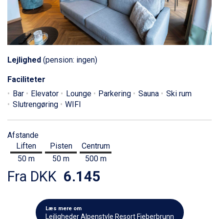
Lejlighed
(pension: ingen)
Faciliteter
Bar
Elevator
Lounge
Parkering
Sauna
Ski rum
Slutrengøring
WIFI
Afstande
Liften
Pisten
Centrum
50 m
50 m
500 m
Fra DKK
6.145
Læs mere om
Lejligheder Alpenstyle Resort Fieberbrunn