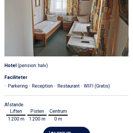
Hotel
(pension: halv)
Faciliteter
Parkering
Reception
Restaurant
WIFI (Gratis)
Afstande
Liften
Pisten
Centrum
1.200 m
1.200 m
0 m
Læs mere om