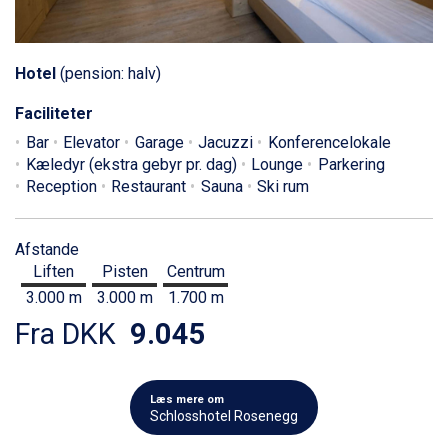
Hotel
(pension: halv)
Faciliteter
Bar
Elevator
Garage
Jacuzzi
Konferencelokale
Kæledyr (ekstra gebyr pr. dag)
Lounge
Parkering
Reception
Restaurant
Sauna
Ski rum
Afstande
Liften
Pisten
Centrum
3.000 m
3.000 m
1.700 m
Fra DKK
9.045
Læs mere om
Schlosshotel Rosenegg