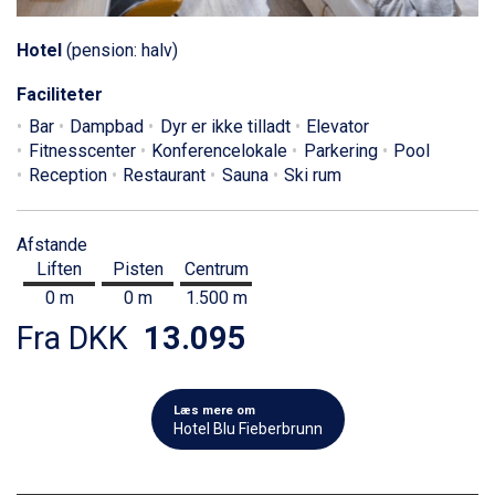
Hotel
(pension: halv)
Faciliteter
Bar
Dampbad
Dyr er ikke tilladt
Elevator
Fitnesscenter
Konferencelokale
Parkering
Pool
Reception
Restaurant
Sauna
Ski rum
Afstande
Liften
Pisten
Centrum
0 m
0 m
1.500 m
Fra DKK
13.095
Læs mere om
Hotel Blu Fieberbrunn