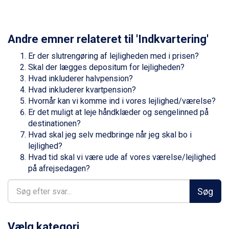
Zell am See fra DKK 4.095
Livigno fra DKK 4.145
Canazei fra DKK 4.745
Andre emner relateret til 'Indkvartering'
Ponte di Legno fra DKK 4.745
Sauze dOulx fra DKK 4.045
Er der slutrengøring af lejligheden med i prisen?
Alleghe fra DKK 5.595
Skal der lægges depositum for lejligheden?
Bad Gastein fra DKK 4.195
Hvad inkluderer halvpension?
Arabba fra DKK 7.045
Hvad inkluderer kvartpension?
La Thuile fra DKK 4.595
Hvornår kan vi komme ind i vores lejlighed/værelse?
Val Thorens fra DKK 5.395
Er det muligt at leje håndklæder og sengelinned på
Cervinia fra DKK 5.295
destinationen?
Sölden fra DKK 8.445
Hvad skal jeg selv medbringe når jeg skal bo i
Bad Hofgastein fra DKK 5.495
lejlighed?
Passo Tonale fra DKK 3.795
Hvad tid skal vi være ude af vores værelse/lejlighed
Saalbach fra DKK 5.945
på afrejsedagen?
Champoluc fra DKK 3.795
Sestriere fra DKK 4.395
Søg
Wagrain fra DKK 4.645
Ischgl fra DKK 7.095
Fieberbrunn fra DKK 6.145
Vælg kategori