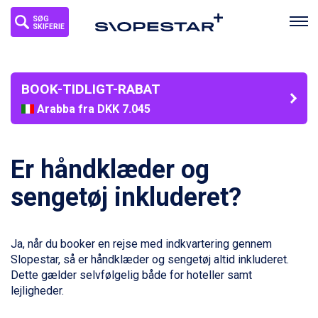
SØG
SKIFERIE
BOOK-TIDLIGT-RABAT
Arabba fra DKK 7.045
La Thuile fra DKK 4.595
Val Thorens fra DKK 5.395
Cervinia fra DKK 5.295
Er håndklæder og
Sölden fra DKK 8.445
Bad Hofgastein fra DKK 5.495
sengetøj inkluderet?
Passo Tonale fra DKK 3.795
Saalbach fra DKK 5.945
Champoluc fra DKK 3.795
Ja, når du booker en rejse med indkvartering gennem
Sestriere fra DKK 4.395
Slopestar, så er håndklæder og sengetøj altid inkluderet.
Wagrain fra DKK 4.645
Dette gælder selvfølgelig både for hoteller samt
Ischgl fra DKK 7.095
lejligheder.
Fieberbrunn fra DKK 6.145
St. Anton fra DKK 7.245