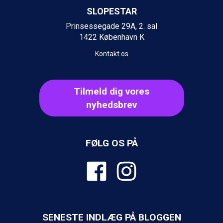
Ischgl fra DKK 7.095
SLOPESTAR
Fieberbrunn fra DKK 6.145
Prinsessegade 29A, 2. sal
St. Anton fra DKK 7.245
1422 København K
Zell am See fra DKK 4.095
Livigno fra DKK 4.145
Kontakt os
Canazei fra DKK 4.745
Ponte di Legno fra DKK 4.745
Sauze dOulx fra DKK 4.045
Tilmeld dig vores
Alleghe fra DKK 5.595
nyhedsbrev
Bad Gastein fra DKK 4.195
Arabba fra DKK 7.045
La Thuile fra DKK 4.595
Val Thorens fra DKK 5.395
FØLG OS PÅ
Cervinia fra DKK 5.295
Sölden fra DKK 8.445
Bad Hofgastein fra DKK 5.495
Passo Tonale fra DKK 3.795
Saalbach fra DKK 5.945
Champoluc fra DKK 3.795
SENESTE INDLÆG PÅ BLOGGEN
Sestriere fra DKK 4.395