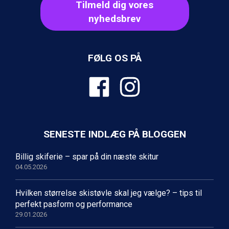
Tilmeld dig vores
Ischgl fra DKK 7.095
nyhedsbrev
Fieberbrunn fra DKK 6.145
St. Anton fra DKK 7.245
Zell am See fra DKK 4.095
Livigno fra DKK 4.145
FØLG OS PÅ
Canazei fra DKK 4.745
Ponte di Legno fra DKK 4.745
Bad Gastein fra DKK 4.195
Sauze dOulx fra DKK 4.045
Alleghe fra DKK 5.595
Arabba fra DKK 7.045
La Thuile fra DKK 4.595
SENESTE INDLÆG PÅ BLOGGEN
Cervinia fra DKK 5.295
Val Thorens fra DKK 5.395
Billig skiferie – spar på din næste skitur
Bad Hofgastein fra DKK 5.495
04.05.2026
Passo Tonale fra DKK 3.795
Saalbach fra DKK 5.945
Hvilken størrelse skistøvle skal jeg vælge? – tips til
Sölden fra DKK 8.445
perfekt pasform og performance
Champoluc fra DKK 3.795
29.01.2026
Sestriere fra DKK 4.395