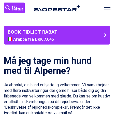
SØG
SKIFERIE
BOOK-TIDLIGT-RABAT
Arabba fra DKK 7.045
La Thuile fra DKK 4.595
Cervinia fra DKK 5.295
Val Thorens fra DKK 5.395
Må jeg tage min hund
Bad Hofgastein fra DKK 5.495
Passo Tonale fra DKK 3.795
med til Alperne?
Saalbach fra DKK 5.945
Sölden fra DKK 8.445
Champoluc fra DKK 3.795
Ja absolut, din hund er hjertelig velkommen. Vi samarbejder
Sestriere fra DKK 4.395
med flere indkvarteringer der gerne hilser både dig og din
Wagrain fra DKK 4.645
firbenede ven velkommen med glæde. Du kan se om husdyr
Ischgl fra DKK 7.095
er tilladt i indkvarteringen på dit rejsebevis under
Fieberbrunn fra DKK 6.145
"Beskrivelse af lejlighedskompleks". Fremgår det ikke
St. Anton fra DKK 7.245
tydeligt, kan du kontakte os via mail på