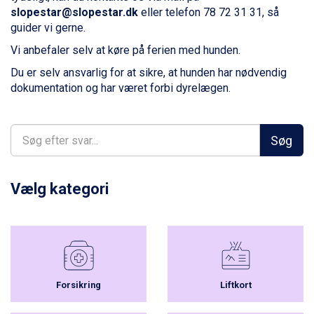
Zell am See fra DKK 4.095
slopestar@slopestar.dk
eller telefon 78 72 31 31, så
Livigno fra DKK 4.145
guider vi gerne.
Canazei fra DKK 4.745
Vi anbefaler selv at køre på ferien med hunden.
Ponte di Legno fra DKK 4.745
Bad Gastein fra DKK 4.195
Du er selv ansvarlig for at sikre, at hunden har nødvendig
Sauze dOulx fra DKK 4.045
dokumentation og har været forbi dyrelægen.
Alleghe fra DKK 5.595
Arabba fra DKK 7.045
La Thuile fra DKK 4.595
Søg
Cervinia fra DKK 5.295
Val Thorens fra DKK 5.395
Bad Hofgastein fra DKK 5.495
Vælg kategori
Passo Tonale fra DKK 3.795
Saalbach fra DKK 5.945
Sölden fra DKK 8.445
Champoluc fra DKK 3.795
Sestriere fra DKK 4.395
Wagrain fra DKK 4.645
Forsikring
Liftkort
Ischgl fra DKK 7.095
Fieberbrunn fra DKK 6.145