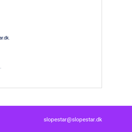
r.dk
.
1
.
slopestar@slopestar.dk