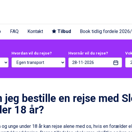
o
FAQ
Kontakt
Tilbud
Book tidlig fordele 2026
Hvordan vil du rejse?
Hvornår vil du rejse?
Vo
 jeg bestille en rejse med Sl
er 18 år?
n og unge under 18 år kan rejse alene med os, hvis en forælder 