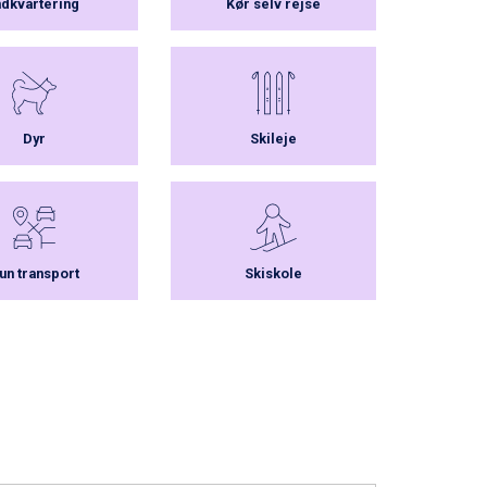
ndkvartering
Kør selv rejse
Dyr
Skileje
un transport
Skiskole