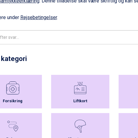
samtykkeerklæring
. Denne tilladelse skal være skriftlig og kan 
re under
Rejsebetingelser
.
 kategori
Forsikring
Liftkort