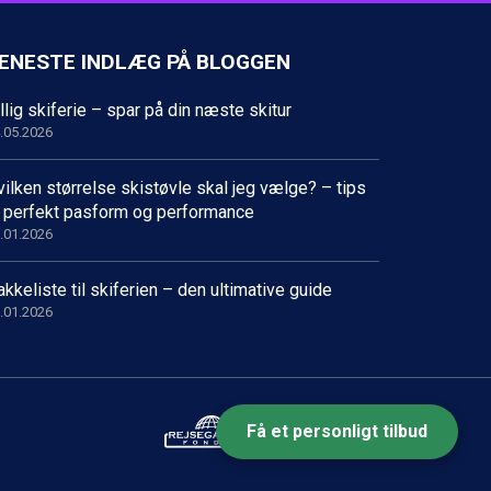
ENESTE INDLÆG PÅ BLOGGEN
llig skiferie – spar på din næste skitur
.05.2026
ilken størrelse skistøvle skal jeg vælge? – tips
il perfekt pasform og performance
.01.2026
kkeliste til skiferien – den ultimative guide
.01.2026
Få et personligt tilbud