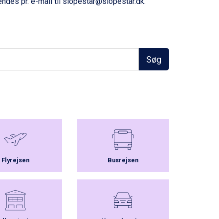
sendes pr. e-mail til slopestar@slopestar.dk.
Søg
Flyrejsen
Busrejsen