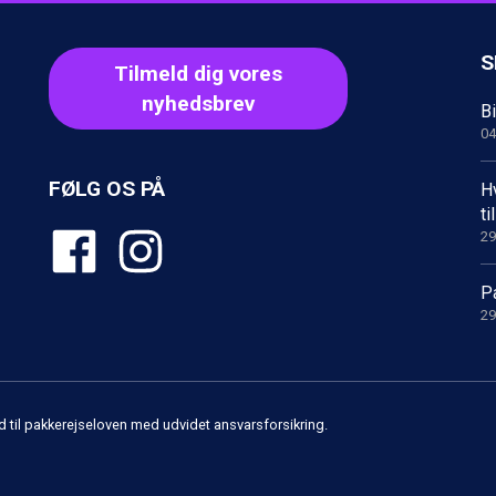
S
Tilmeld dig vores
nyhedsbrev
Bi
04
FØLG OS PÅ
Hv
t
29
Pa
29
d til pakkerejseloven med udvidet ansvarsforsikring.