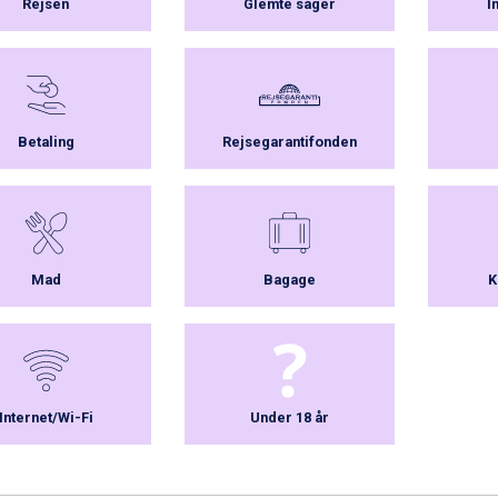
Rejsen
Glemte sager
I
Betaling
Rejsegarantifonden
Mad
Bagage
K
Internet/Wi-Fi
Under 18 år