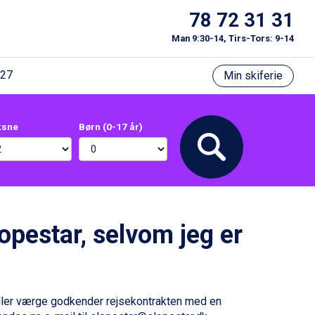
78 72 31 31
Man 9:30-14, Tirs-Tors: 9-14
/27
Min skiferie
ksne
Børn (0-17 år)
opestar, selvom jeg er
eller værge godkender rejsekontrakten med en