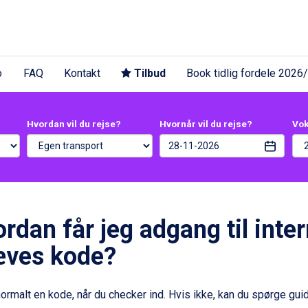
o
FAQ
Kontakt
Tilbud
Book tidlig fordele 2026
Hvordan vil du rejse?
Hvornår vil du rejse?
Vo
rdan får jeg adgang til inter
æves kode?
normalt en kode, når du checker ind. Hvis ikke, kan du spørge gui