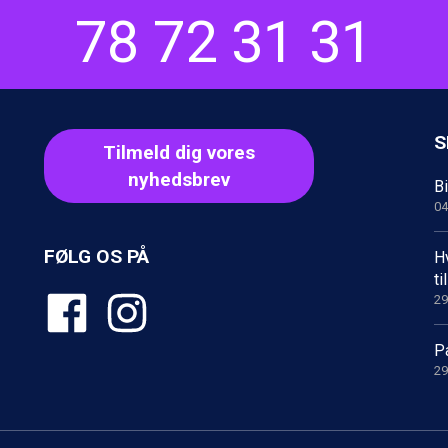
78 72 31 31
S
Tilmeld dig vores
nyhedsbrev
Bi
04
FØLG OS PÅ
Hv
t
29
Pa
29