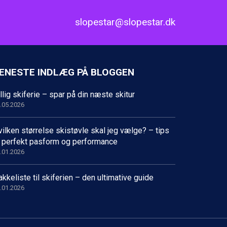
slopestar@slopestar.dk
ENESTE INDLÆG PÅ BLOGGEN
llig skiferie – spar på din næste skitur
.05.2026
ilken størrelse skistøvle skal jeg vælge? – tips
il perfekt pasform og performance
.01.2026
kkeliste til skiferien – den ultimative guide
.01.2026