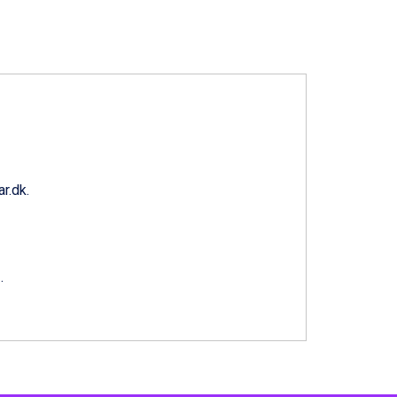
r.dk
.
1
.