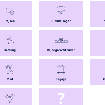
Rejsen
Glemte sager
I
Betaling
Rejsegarantifonden
Mad
Bagage
K