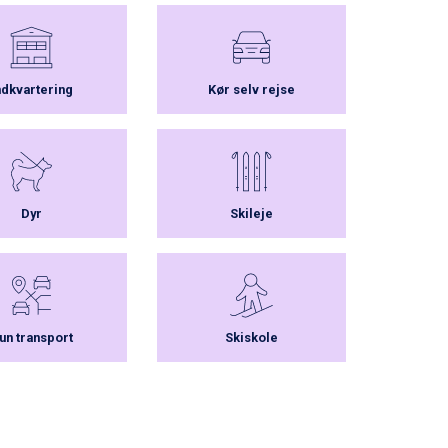
ndkvartering
Kør selv rejse
Dyr
Skileje
un transport
Skiskole