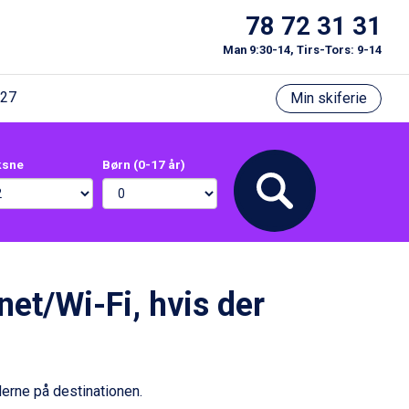
78 72 31 31
Man 9:30-14, Tirs-Tors: 9-14
/27
Min skiferie
ksne
Børn (0-17 år)
net/Wi-Fi, hvis der
derne på destinationen.