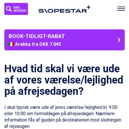
SØG
SKIFERIE
BOOK-TIDLIGT-RABAT
Arabba fra DKK 7.045
La Thuile fra DKK 4.595
Val Thorens fra DKK 5.395
Cervinia fra DKK 5.295
Hvad tid skal vi være ude
Bad Hofgastein fra DKK 5.495
Passo Tonale fra DKK 3.795
af vores værelse/lejlighed
Saalbach fra DKK 5.945
på afrejsedagen?
Sölden fra DKK 8.445
Champoluc fra DKK 3.795
Sestriere fra DKK 4.395
I skal typisk være ude af jeres værelse/lejlighed kl. 9.00
Wagrain fra DKK 4.645
eller 10.00 om formiddagen på afrejsedagen. Nærmere
Ischgl fra DKK 7.095
information fås af guiden på destinationen mod slutningen
Fieberbrunn fra DKK 6.145
af rejseugen.
St. Anton fra DKK 7.245