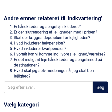
Zell am See fra DKK 4.095
Livigno fra DKK 4.145
Canazei fra DKK 4.745
Andre emner relateret til 'Indkvartering'
Ponte di Legno fra DKK 4.745
Alleghe fra DKK 5.595
Er håndklæder og sengetøj inkluderet?
Bad Gastein fra DKK 4.195
Er der slutrengøring af lejligheden med i prisen?
Sauze dOulx fra DKK 4.045
Skal der lægges depositum for lejligheden?
Arabba fra DKK 7.045
Hvad inkluderer halvpension?
La Thuile fra DKK 4.595
Hvad inkluderer kvartpension?
Val Thorens fra DKK 5.395
Hvornår kan vi komme ind i vores lejlighed/værelse?
Cervinia fra DKK 5.295
Er det muligt at leje håndklæder og sengelinned på
Bad Hofgastein fra DKK 5.495
destinationen?
Passo Tonale fra DKK 3.795
Hvad skal jeg selv medbringe når jeg skal bo i
Saalbach fra DKK 5.945
lejlighed?
Sölden fra DKK 8.445
Champoluc fra DKK 3.795
Søg
Sestriere fra DKK 4.395
Wagrain fra DKK 4.645
Ischgl fra DKK 7.095
Vælg kategori
Fieberbrunn fra DKK 6.145