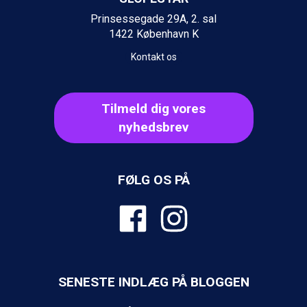
Ischgl fra DKK 7.095
Prinsessegade 29A, 2. sal
Fieberbrunn fra DKK 6.145
1422 København K
St. Anton fra DKK 7.245
Zell am See fra DKK 4.095
Kontakt os
Livigno fra DKK 4.145
Canazei fra DKK 4.745
Ponte di Legno fra DKK 4.745
Tilmeld dig vores
Alleghe fra DKK 5.595
nyhedsbrev
Bad Gastein fra DKK 4.195
Sauze dOulx fra DKK 4.045
Arabba fra DKK 7.045
La Thuile fra DKK 4.595
FØLG OS PÅ
Val Thorens fra DKK 5.395
Cervinia fra DKK 5.295
Bad Hofgastein fra DKK 5.495
Passo Tonale fra DKK 3.795
Saalbach fra DKK 5.945
Sölden fra DKK 8.445
SENESTE INDLÆG PÅ BLOGGEN
Champoluc fra DKK 3.795
Sestriere fra DKK 4.395