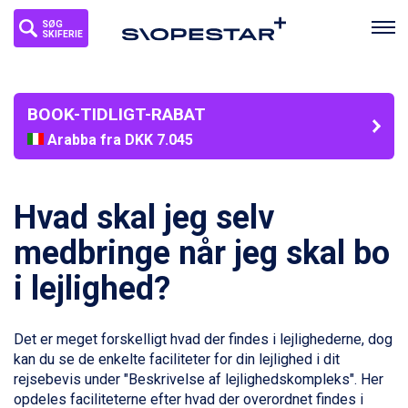
SØG
SKIFERIE
BOOK-TIDLIGT-RABAT
Arabba fra DKK 7.045
La Thuile fra DKK 4.595
Val Thorens fra DKK 5.395
Cervinia fra DKK 5.295
Hvad skal jeg selv
Passo Tonale fra DKK 3.795
Saalbach fra DKK 5.945
medbringe når jeg skal bo
Sölden fra DKK 8.445
i lejlighed?
Bad Hofgastein fra DKK 5.495
Champoluc fra DKK 3.795
Sestriere fra DKK 4.395
Det er meget forskelligt hvad der findes i lejlighederne, dog
Fieberbrunn fra DKK 6.145
kan du se de enkelte faciliteter for din lejlighed i dit
Wagrain fra DKK 4.645
rejsebevis under "Beskrivelse af lejlighedskompleks". Her
Ischgl fra DKK 7.095
opdeles faciliteterne efter hvad der overordnet findes i
St. Anton fra DKK 7.245