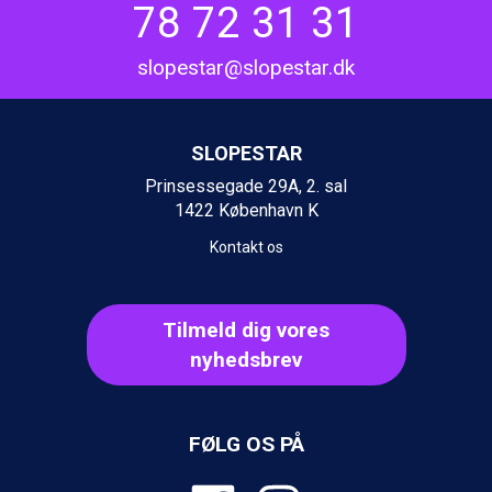
78 72 31 31
Wagrain fra DKK 4.645
Ischgl fra DKK 7.095
slopestar@slopestar.dk
St. Anton fra DKK 7.245
Zell am See fra DKK 4.095
Livigno fra DKK 4.145
Canazei fra DKK 4.745
SLOPESTAR
Ponte di Legno fra DKK 4.745
Prinsessegade 29A, 2. sal
Bad Gastein fra DKK 4.195
1422 København K
Alleghe fra DKK 5.595
Sauze dOulx fra DKK 4.045
Kontakt os
Arabba fra DKK 7.045
La Thuile fra DKK 4.595
Val Thorens fra DKK 5.395
Tilmeld dig vores
Cervinia fra DKK 5.295
Passo Tonale fra DKK 3.795
nyhedsbrev
Saalbach fra DKK 5.945
Sölden fra DKK 8.445
Bad Hofgastein fra DKK 5.495
FØLG OS PÅ
Champoluc fra DKK 3.795
Sestriere fra DKK 4.395