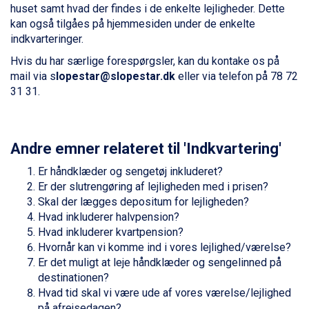
huset samt hvad der findes i de enkelte lejligheder. Dette
Zell am See fra DKK 4.095
kan også tilgåes på hjemmesiden under de enkelte
Livigno fra DKK 4.145
indkvarteringer.
Canazei fra DKK 4.745
Ponte di Legno fra DKK 4.745
Hvis du har særlige forespørgsler, kan du kontake os på
Bad Gastein fra DKK 4.195
mail via s
lopestar@slopestar.dk
eller via telefon på 78 72
Alleghe fra DKK 5.595
31 31.
Sauze dOulx fra DKK 4.045
Arabba fra DKK 7.045
La Thuile fra DKK 4.595
Val Thorens fra DKK 5.395
Andre emner relateret til 'Indkvartering'
Cervinia fra DKK 5.295
Er håndklæder og sengetøj inkluderet?
Passo Tonale fra DKK 3.795
Er der slutrengøring af lejligheden med i prisen?
Saalbach fra DKK 5.945
Skal der lægges depositum for lejligheden?
Sölden fra DKK 8.445
Hvad inkluderer halvpension?
Bad Hofgastein fra DKK 5.495
Hvad inkluderer kvartpension?
Champoluc fra DKK 3.795
Hvornår kan vi komme ind i vores lejlighed/værelse?
Sestriere fra DKK 4.395
Er det muligt at leje håndklæder og sengelinned på
Fieberbrunn fra DKK 6.145
destinationen?
Wagrain fra DKK 4.645
Hvad tid skal vi være ude af vores værelse/lejlighed
Ischgl fra DKK 7.095
på afrejsedagen?