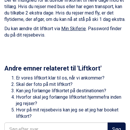
Der er mulighed for at udvide liftkortet til flere dage mod et
Zell am See fra DKK 4.095
tillæg. Hvis du rejser med bus eller har egen transport, kan
Canazei fra DKK 4.745
du tilkøbe 2 ekstra dage. Hvis du rejser med fly, er det
Livigno fra DKK 4.145
flytiderne, der afgør, om du kan nå at stå på ski 1 dag ekstra.
Ponte di Legno fra DKK 4.745
Du kan ændre dit liftkort via
Min Skiferie
. Password finder
Bad Gastein fra DKK 4.195
du på dit rejsebevis.
Alleghe fra DKK 5.595
Arabba fra DKK 7.045
Sauze dOulx fra DKK 4.045
La Thuile fra DKK 4.595
Val Thorens fra DKK 5.395
Andre emner relateret til 'Liftkort'
Cervinia fra DKK 5.295
Passo Tonale fra DKK 3.795
Er vores liftkort klar til os, når vi ankommer?
Saalbach fra DKK 5.945
Skal der foto på mit liftkort?
Sölden fra DKK 8.445
Kan jeg forlænge liftkortet på destinationen?
Bad Hofgastein fra DKK 5.495
Hvorfor skal jeg forlænge liftkortet hjemmefra inden
Champoluc fra DKK 3.795
jeg rejser?
Sestriere fra DKK 4.395
Hvor på mit rejsebevis kan jeg se at jeg har booket
Fieberbrunn fra DKK 6.145
liftkort?
Wagrain fra DKK 4.645
Ischgl fra DKK 7.095
Søg