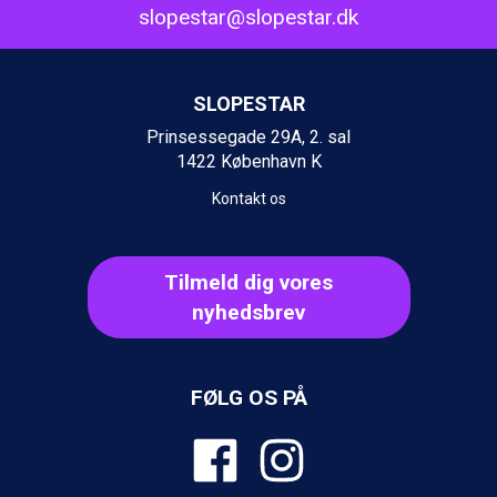
slopestar@slopestar.dk
Wagrain fra DKK 4.645
Ischgl fra DKK 7.095
St. Anton fra DKK 7.245
Zell am See fra DKK 4.095
SLOPESTAR
Canazei fra DKK 4.745
Prinsessegade 29A, 2. sal
Livigno fra DKK 4.145
1422 København K
Ponte di Legno fra DKK 4.745
Bad Gastein fra DKK 4.195
Kontakt os
Alleghe fra DKK 5.595
Arabba fra DKK 7.045
Sauze dOulx fra DKK 4.045
Tilmeld dig vores
La Thuile fra DKK 4.595
nyhedsbrev
Val Thorens fra DKK 5.395
Cervinia fra DKK 5.295
Passo Tonale fra DKK 3.795
Saalbach fra DKK 5.945
FØLG OS PÅ
Sölden fra DKK 8.445
Bad Hofgastein fra DKK 5.495
Champoluc fra DKK 3.795
Sestriere fra DKK 4.395