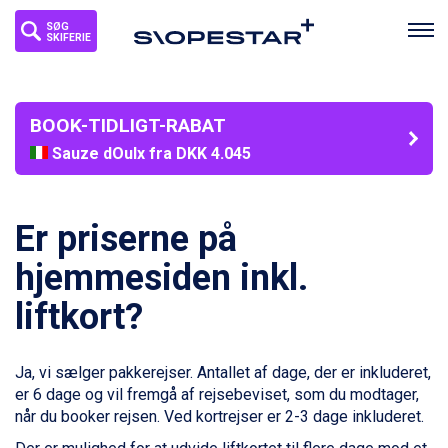
SØG
SKIFERIE
BOOK-TIDLIGT-RABAT
Sauze dOulx fra DKK 4.045
La Thuile fra DKK 4.595
Val Thorens fra DKK 5.395
Cervinia fra DKK 5.295
Er priserne på
Passo Tonale fra DKK 3.795
Saalbach fra DKK 5.945
hjemmesiden inkl.
Sölden fra DKK 8.445
liftkort?
Bad Hofgastein fra DKK 5.495
Champoluc fra DKK 3.795
Sestriere fra DKK 4.395
Ja, vi sælger pakkerejser. Antallet af dage, der er inkluderet,
Fieberbrunn fra DKK 6.145
er 6 dage og vil fremgå af rejsebeviset, som du modtager,
Wagrain fra DKK 4.645
når du booker rejsen. Ved kortrejser er 2-3 dage inkluderet.
Ischgl fra DKK 7.095
St. Anton fra DKK 7.245