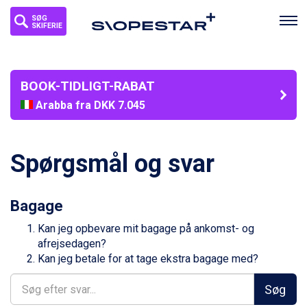
SØG
SKIFERIE
BOOK-TIDLIGT-RABAT
Arabba fra DKK 7.045
La Thuile fra DKK 4.595
Val Thorens fra DKK 5.395
Cervinia fra DKK 5.295
Spørgsmål og svar
Sölden fra DKK 8.445
Bad Hofgastein fra DKK 5.495
Passo Tonale fra DKK 3.795
Bagage
Saalbach fra DKK 5.945
Champoluc fra DKK 3.795
Kan jeg opbevare mit bagage på ankomst- og
Sestriere fra DKK 4.395
afrejsedagen?
Wagrain fra DKK 4.645
Kan jeg betale for at tage ekstra bagage med?
Ischgl fra DKK 7.095
Fieberbrunn fra DKK 6.145
Søg
St. Anton fra DKK 7.245