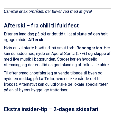
Saalbach fra DKK 5.945
Sölden fra DKK 8.445
Canazei er skiområdet, der bliver ved med at give!
Champoluc fra DKK 3.795
Sestriere fra DKK 4.395
Wagrain fra DKK 4.645
Afterski – fra chill til fuld fest
Ischgl fra DKK 7.095
Efter en lang dag på ski er det tid til at afslutte på den helt
Fieberbrunn fra DKK 6.145
rigtige måde:
Afterski
!
St. Anton fra DKK 7.245
Zell am See fra DKK 4.095
Hvis du vil starte blødt ud, så smut forbi
Rosengarten
. Her
Livigno fra DKK 4.145
kan du sidde ned, nyde en Aperol Spritz (5-7€) og slappe af
Canazei fra DKK 4.745
med live musik i baggrunden. Stedet har en hyggelig
Ponte di Legno fra DKK 4.745
stemning, og der er altid en god blanding af folk i alle aldre.
Alleghe fra DKK 5.595
Til aftensmad anbefaler jeg at vende tilbage til byen og
Bad Gastein fra DKK 4.195
nyde en middag på
La Telia
, hvis du ikke nåede det til
Sauze dOulx fra DKK 4.045
frokost. Alternativt kan du udforske de lokale specialiteter
Arabba fra DKK 7.045
på en af byens hyggelige trattoriaer.
La Thuile fra DKK 4.595
Val Thorens fra DKK 5.395
Cervinia fra DKK 5.295
Bad Hofgastein fra DKK 5.495
Ekstra insider-tip – 2-dages skisafari
Passo Tonale fra DKK 3.795