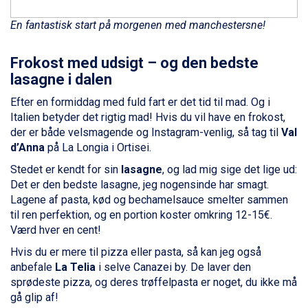
Champoluc fra DKK 3.795
Sestriere fra DKK 4.395
En fantastisk start på morgenen med manchestersne!
Wagrain fra DKK 4.645
Ischgl fra DKK 7.095
Frokost med udsigt – og den bedste
Fieberbrunn fra DKK 6.145
lasagne i dalen
St. Anton fra DKK 7.245
Zell am See fra DKK 4.095
Efter en formiddag med fuld fart er det tid til mad. Og i
Livigno fra DKK 4.145
Italien betyder det rigtig mad! Hvis du vil have en frokost,
Canazei fra DKK 4.745
der er både velsmagende og Instagram-venlig, så tag til
Val
Ponte di Legno fra DKK 4.745
d’Anna
på La Longia i Ortisei.
Alleghe fra DKK 5.595
Bad Gastein fra DKK 4.195
Stedet er kendt for sin
lasagne
, og lad mig sige det lige ud:
Sauze dOulx fra DKK 4.045
Det er den bedste lasagne, jeg nogensinde har smagt.
Arabba fra DKK 7.045
Lagene af pasta, kød og bechamelsauce smelter sammen
La Thuile fra DKK 4.595
til ren perfektion, og en portion koster omkring 12-15€.
Val Thorens fra DKK 5.395
Værd hver en cent!
Cervinia fra DKK 5.295
Hvis du er mere til pizza eller pasta, så kan jeg også
Bad Hofgastein fra DKK 5.495
anbefale
La Telia
i selve Canazei by. De laver den
Passo Tonale fra DKK 3.795
sprødeste pizza, og deres trøffelpasta er noget, du ikke må
Saalbach fra DKK 5.945
gå glip af!
Sölden fra DKK 8.445