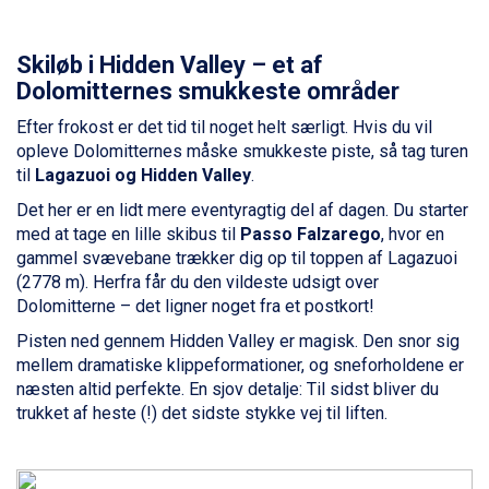
Champoluc fra DKK 3.795
Sestriere fra DKK 4.395
Skiløb i Hidden Valley – et af
Wagrain fra DKK 4.645
Dolomitternes smukkeste områder
Ischgl fra DKK 7.095
Fieberbrunn fra DKK 6.145
Efter frokost er det tid til noget helt særligt. Hvis du vil
St. Anton fra DKK 7.245
opleve Dolomitternes måske smukkeste piste, så tag turen
Zell am See fra DKK 4.095
til
Lagazuoi og Hidden Valley
.
Livigno fra DKK 4.145
Det her er en lidt mere eventyragtig del af dagen. Du starter
Canazei fra DKK 4.745
med at tage en lille skibus til
Passo Falzarego
, hvor en
Ponte di Legno fra DKK 4.745
gammel svævebane trækker dig op til toppen af Lagazuoi
Alleghe fra DKK 5.595
(2778 m). Herfra får du den vildeste udsigt over
Bad Gastein fra DKK 4.195
Dolomitterne – det ligner noget fra et postkort!
Sauze dOulx fra DKK 4.045
Arabba fra DKK 7.045
Pisten ned gennem Hidden Valley er magisk. Den snor sig
La Thuile fra DKK 4.595
mellem dramatiske klippeformationer, og sneforholdene er
Val Thorens fra DKK 5.395
næsten altid perfekte. En sjov detalje: Til sidst bliver du
Cervinia fra DKK 5.295
trukket af heste (!) det sidste stykke vej til liften.
Bad Hofgastein fra DKK 5.495
Passo Tonale fra DKK 3.795
Saalbach fra DKK 5.945