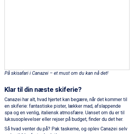
Passo Tonale fra DKK 3.795
Saalbach fra DKK 5.945
Sölden fra DKK 8.445
Champoluc fra DKK 3.795
Sestriere fra DKK 4.395
Wagrain fra DKK 4.645
Ischgl fra DKK 7.095
Fieberbrunn fra DKK 6.145
St. Anton fra DKK 7.245
Zell am See fra DKK 4.095
Livigno fra DKK 4.145
På skisafari i Canazei – et must om du kan nå det!
Canazei fra DKK 4.745
Ponte di Legno fra DKK 4.745
Alleghe fra DKK 5.595
Klar til din næste skiferie?
Bad Gastein fra DKK 4.195
Canazei har alt, hvad hjertet kan begære, når det kommer til
Sauze dOulx fra DKK 4.045
en skiferie: fantastiske pister, lækker mad, afslappende
Arabba fra DKK 7.045
spa og en venlig, italiensk atmosfære. Uanset om du er til
La Thuile fra DKK 4.595
luksusoplevelser eller rejser på budget, finder du det her.
Val Thorens fra DKK 5.395
Cervinia fra DKK 5.295
Så hvad venter du på? Pak taskerne, og oplev Canazei selv
Bad Hofgastein fra DKK 5.495