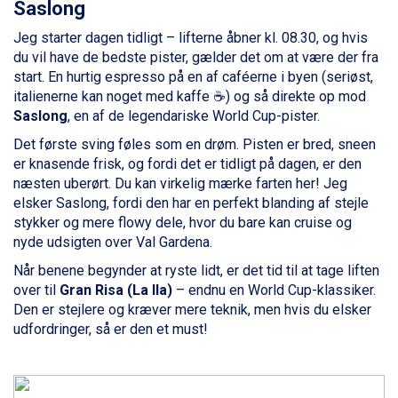
Saslong
Wagrain fra DKK 4.645
Ischgl fra DKK 7.095
Jeg starter dagen tidligt – lifterne åbner kl. 08.30, og hvis
Fieberbrunn fra DKK 6.145
du vil have de bedste pister, gælder det om at være der fra
St. Anton fra DKK 7.245
start. En hurtig espresso på en af caféerne i byen (seriøst,
Zell am See fra DKK 4.095
italienerne kan noget med kaffe ☕) og så direkte op mod
Livigno fra DKK 4.145
Saslong
, en af de legendariske World Cup-pister.
Canazei fra DKK 4.745
Det første sving føles som en drøm. Pisten er bred, sneen
Ponte di Legno fra DKK 4.745
er knasende frisk, og fordi det er tidligt på dagen, er den
Alleghe fra DKK 5.595
næsten uberørt. Du kan virkelig mærke farten her! Jeg
Bad Gastein fra DKK 4.195
elsker Saslong, fordi den har en perfekt blanding af stejle
Sauze dOulx fra DKK 4.045
stykker og mere flowy dele, hvor du bare kan cruise og
Arabba fra DKK 7.045
nyde udsigten over Val Gardena.
La Thuile fra DKK 4.595
Når benene begynder at ryste lidt, er det tid til at tage liften
Val Thorens fra DKK 5.395
over til
Gran Risa (La Ila)
– endnu en World Cup-klassiker.
Cervinia fra DKK 5.295
Den er stejlere og kræver mere teknik, men hvis du elsker
Bad Hofgastein fra DKK 5.495
udfordringer, så er den et must!
Passo Tonale fra DKK 3.795
Saalbach fra DKK 5.945
Sölden fra DKK 8.445
Champoluc fra DKK 3.795