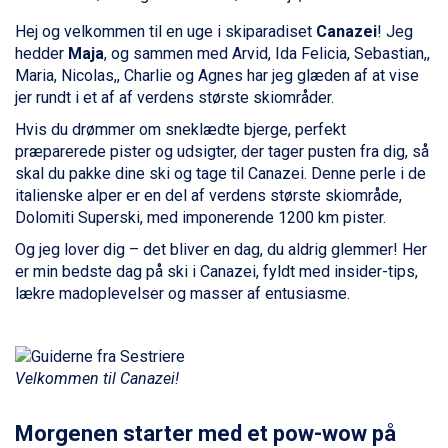
Wagrain fra DKK 4.645
Ischgl fra DKK 7.095
Hej og velkommen til en uge i skiparadiset
Canazei
! Jeg
Fieberbrunn fra DKK 6.145
hedder
Maja
, og sammen med Arvid, Ida Felicia, Sebastian,,
St. Anton fra DKK 7.245
Maria, Nicolas,, Charlie og Agnes har jeg glæden af at vise
Zell am See fra DKK 4.095
jer rundt i et af af verdens største skiområder.
Livigno fra DKK 4.145
Hvis du drømmer om sneklædte bjerge, perfekt
Canazei fra DKK 4.745
præparerede pister og udsigter, der tager pusten fra dig, så
Ponte di Legno fra DKK 4.745
skal du pakke dine ski og tage til Canazei. Denne perle i de
Alleghe fra DKK 5.595
italienske alper er en del af verdens største skiområde,
Bad Gastein fra DKK 4.195
Dolomiti Superski, med imponerende 1200 km pister.
Sauze dOulx fra DKK 4.045
Arabba fra DKK 7.045
Og jeg lover dig – det bliver en dag, du aldrig glemmer! Her
La Thuile fra DKK 4.595
er min bedste dag på ski i Canazei, fyldt med insider-tips,
Val Thorens fra DKK 5.395
lækre madoplevelser og masser af entusiasme.
Cervinia fra DKK 5.295
Bad Hofgastein fra DKK 5.495
Passo Tonale fra DKK 3.795
Velkommen til Canazei!
Saalbach fra DKK 5.945
Sölden fra DKK 8.445
Champoluc fra DKK 3.795
Morgenen starter med et pow-wow på
Sestriere fra DKK 4.395