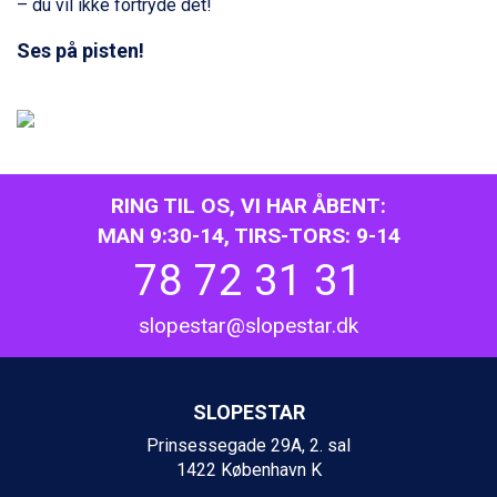
– du vil ikke fortryde det!
Passo Tonale fra DKK 3.795
Saalbach fra DKK 5.945
Ses på pisten!
Sölden fra DKK 8.445
Champoluc fra DKK 3.795
Sestriere fra DKK 4.395
Wagrain fra DKK 4.645
Ischgl fra DKK 7.095
Fieberbrunn fra DKK 6.145
RING TIL OS, VI HAR ÅBENT:
St. Anton fra DKK 7.245
MAN 9:30-14, TIRS-TORS: 9-14
Zell am See fra DKK 4.095
78 72 31 31
Livigno fra DKK 4.145
Canazei fra DKK 4.745
Ponte di Legno fra DKK 4.745
slopestar@slopestar.dk
Alleghe fra DKK 5.595
Bad Gastein fra DKK 4.195
Sauze dOulx fra DKK 4.045
SLOPESTAR
Arabba fra DKK 7.045
La Thuile fra DKK 4.595
Prinsessegade 29A, 2. sal
Val Thorens fra DKK 5.395
1422 København K
Cervinia fra DKK 5.295