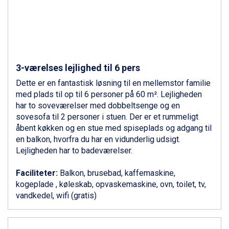
Livigno fra DKK 4.145
Ponte di Legno fra DKK 4.745
Sauze dOulx fra DKK 4.045
Alleghe fra DKK 5.595
Bad Gastein fra DKK 4.195
Arabba fra DKK 7.045
3-værelses lejlighed til 6 pers
La Thuile fra DKK 4.595
Dette er en fantastisk løsning til en mellemstor familie
Val Thorens fra DKK 5.395
med plads til op til 6 personer på 60 m². Lejligheden
Cervinia fra DKK 5.295
har to soveværelser med dobbeltsenge og en
Saalbach fra DKK 5.945
sovesofa til 2 personer i stuen. Der er et rummeligt
Sölden fra DKK 8.445
åbent køkken og en stue med spiseplads og adgang til
Bad Hofgastein fra DKK 5.495
en balkon, hvorfra du har en vidunderlig udsigt.
Passo Tonale fra DKK 3.795
Lejligheden har to badeværelser.
Champoluc fra DKK 3.795
Sestriere fra DKK 4.395
Faciliteter:
Balkon, brusebad, kaffemaskine,
Fieberbrunn fra DKK 6.145
kogeplade , køleskab, opvaskemaskine, ovn, toilet, tv,
Wagrain fra DKK 4.645
vandkedel, wifi (gratis)
Ischgl fra DKK 7.095
St. Anton fra DKK 7.245
Zell am See fra DKK 4.095