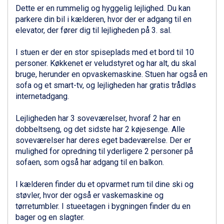
Zell am See fra DKK 4.095
Dette er en rummelig og hyggelig lejlighed. Du kan
Canazei fra DKK 4.745
parkere din bil i kælderen, hvor der er adgang til en
Livigno fra DKK 4.145
elevator, der fører dig til lejligheden på 3. sal.
Ponte di Legno fra DKK 4.745
Sauze dOulx fra DKK 4.045
I stuen er der en stor spiseplads med et bord til 10
Alleghe fra DKK 5.595
personer. Køkkenet er veludstyret og har alt, du skal
Bad Gastein fra DKK 4.195
bruge, herunder en opvaskemaskine. Stuen har også en
Arabba fra DKK 7.045
sofa og et smart-tv, og lejligheden har gratis trådløs
La Thuile fra DKK 4.595
internetadgang.
Val Thorens fra DKK 5.395
Cervinia fra DKK 5.295
Lejligheden har 3 soveværelser, hvoraf 2 har en
Saalbach fra DKK 5.945
dobbeltseng, og det sidste har 2 køjesenge. Alle
Sölden fra DKK 8.445
soveværelser har deres eget badeværelse. Der er
Bad Hofgastein fra DKK 5.495
mulighed for opredning til yderligere 2 personer på
Passo Tonale fra DKK 3.795
sofaen, som også har adgang til en balkon.
Champoluc fra DKK 3.795
Sestriere fra DKK 4.395
I kælderen finder du et opvarmet rum til dine ski og
Fieberbrunn fra DKK 6.145
støvler, hvor der også er vaskemaskine og
Wagrain fra DKK 4.645
tørretumbler. I stueetagen i bygningen finder du en
Ischgl fra DKK 7.095
bager og en slagter.
St. Anton fra DKK 7.245