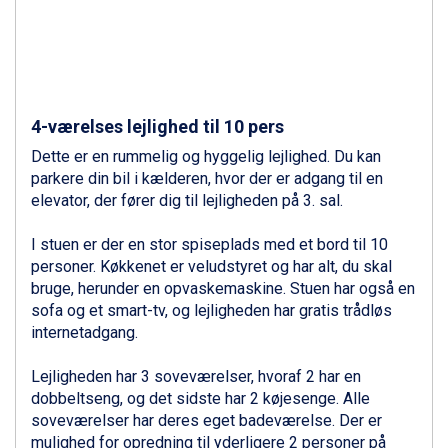
St. Anton fra DKK 7.245
Zell am See fra DKK 4.095
Canazei fra DKK 4.745
Livigno fra DKK 4.145
Ponte di Legno fra DKK 4.745
Sauze dOulx fra DKK 4.045
4-værelses lejlighed til 10 pers
Alleghe fra DKK 5.595
Dette er en rummelig og hyggelig lejlighed. Du kan
Bad Gastein fra DKK 4.195
parkere din bil i kælderen, hvor der er adgang til en
Arabba fra DKK 7.045
elevator, der fører dig til lejligheden på 3. sal.
La Thuile fra DKK 4.595
Val Thorens fra DKK 5.395
I stuen er der en stor spiseplads med et bord til 10
Cervinia fra DKK 5.295
personer. Køkkenet er veludstyret og har alt, du skal
Saalbach fra DKK 5.945
bruge, herunder en opvaskemaskine. Stuen har også en
Sölden fra DKK 8.445
sofa og et smart-tv, og lejligheden har gratis trådløs
Bad Hofgastein fra DKK 5.495
internetadgang.
Passo Tonale fra DKK 3.795
Champoluc fra DKK 3.795
Lejligheden har 3 soveværelser, hvoraf 2 har en
Sestriere fra DKK 4.395
dobbeltseng, og det sidste har 2 køjesenge. Alle
Fieberbrunn fra DKK 6.145
soveværelser har deres eget badeværelse. Der er
Wagrain fra DKK 4.645
mulighed for opredning til yderligere 2 personer på