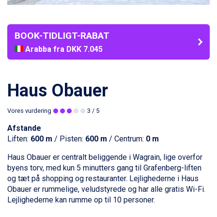
BOOK-TIDLIGT-RABAT
Arabba fra DKK 7.045
La Thuile fra DKK 4.595
Val Thorens fra DKK 5.395
Cervinia fra DKK 5.295
Haus Obauer
Saalbach fra DKK 5.945
Sölden fra DKK 8.445
Vores vurdering
3
/ 5
Bad Hofgastein fra DKK 5.495
Passo Tonale fra DKK 3.795
Afstande
Champoluc fra DKK 3.795
Liften:
600 m
/ Pisten:
600 m
/ Centrum:
0 m
Sestriere fra DKK 4.395
Fieberbrunn fra DKK 6.145
Haus Obauer er centralt beliggende i
Wagrain
, lige overfor
Wagrain fra DKK 4.645
byens torv, med kun 5 minutters gang til Grafenberg-liften
Ischgl fra DKK 7.095
og tæt på shopping og restauranter. Lejlighederne i Haus
St. Anton fra DKK 7.245
Obauer er rummelige, veludstyrede og har alle gratis Wi-Fi.
Zell am See fra DKK 4.095
Lejlighederne kan rumme op til 10 personer.
Canazei fra DKK 4.745