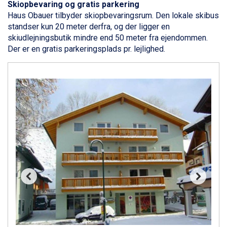
Livigno fra DKK 4.145
Skiopbevaring og gratis parkering
Ponte di Legno fra DKK 4.745
Haus Obauer tilbyder skiopbevaringsrum. Den lokale skibus
Sauze dOulx fra DKK 4.045
standser kun 20 meter derfra, og der ligger en
Alleghe fra DKK 5.595
skiudlejningsbutik mindre end 50 meter fra ejendommen.
Bad Gastein fra DKK 4.195
Der er en gratis parkeringsplads pr. lejlighed.
Arabba fra DKK 7.045
La Thuile fra DKK 4.595
Val Thorens fra DKK 5.395
Cervinia fra DKK 5.295
Saalbach fra DKK 5.945
Sölden fra DKK 8.445
Bad Hofgastein fra DKK 5.495
Passo Tonale fra DKK 3.795
Champoluc fra DKK 3.795
Sestriere fra DKK 4.395
Fieberbrunn fra DKK 6.145
Wagrain fra DKK 4.645
Ischgl fra DKK 7.095
St. Anton fra DKK 7.245
Zell am See fra DKK 4.095
Canazei fra DKK 4.745