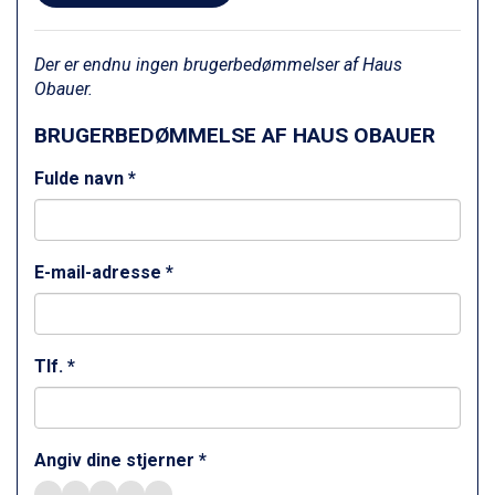
Champoluc fra DKK 3.795
Sestriere fra DKK 4.395
Fieberbrunn fra DKK 6.145
Der er endnu ingen brugerbedømmelser af Haus
Wagrain fra DKK 4.645
Obauer.
Ischgl fra DKK 7.095
BRUGERBEDØMMELSE AF HAUS OBAUER
St. Anton fra DKK 7.245
Zell am See fra DKK 4.095
Fulde navn *
Canazei fra DKK 4.745
Livigno fra DKK 4.145
Ponte di Legno fra DKK 4.745
Sauze dOulx fra DKK 4.045
E-mail-adresse *
Alleghe fra DKK 5.595
Bad Gastein fra DKK 4.195
Arabba fra DKK 7.045
La Thuile fra DKK 4.595
Tlf. *
Val Thorens fra DKK 5.395
Cervinia fra DKK 5.295
Saalbach fra DKK 5.945
Sölden fra DKK 8.445
Angiv dine stjerner *
Bad Hofgastein fra DKK 5.495