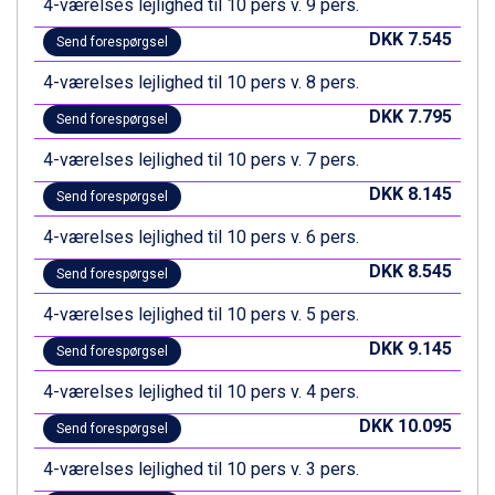
4-værelses lejlighed til 10 pers v. 9 pers.
Wagrain fra DKK 4.645
DKK 7.545
Send forespørgsel
Ischgl fra DKK 7.095
St. Anton fra DKK 7.245
4-værelses lejlighed til 10 pers v. 8 pers.
Zell am See fra DKK 4.095
DKK 7.795
Canazei fra DKK 4.745
Send forespørgsel
Livigno fra DKK 4.145
4-værelses lejlighed til 10 pers v. 7 pers.
Ponte di Legno fra DKK 4.745
Sauze dOulx fra DKK 4.045
DKK 8.145
Send forespørgsel
Alleghe fra DKK 5.595
4-værelses lejlighed til 10 pers v. 6 pers.
Bad Gastein fra DKK 4.195
Arabba fra DKK 7.045
DKK 8.545
Send forespørgsel
La Thuile fra DKK 4.595
4-værelses lejlighed til 10 pers v. 5 pers.
Val Thorens fra DKK 5.395
Cervinia fra DKK 5.295
DKK 9.145
Send forespørgsel
Saalbach fra DKK 5.945
Sölden fra DKK 8.445
4-værelses lejlighed til 10 pers v. 4 pers.
Bad Hofgastein fra DKK 5.495
DKK 10.095
Send forespørgsel
Passo Tonale fra DKK 3.795
Champoluc fra DKK 3.795
4-værelses lejlighed til 10 pers v. 3 pers.
Sestriere fra DKK 4.395