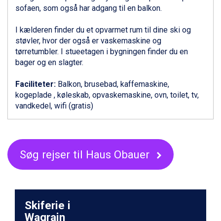
Ischgl fra DKK 7.095
sofaen, som også har adgang til en balkon.
St. Anton fra DKK 7.245
Zell am See fra DKK 4.095
I kælderen finder du et opvarmet rum til dine ski og
Canazei fra DKK 4.745
støvler, hvor der også er vaskemaskine og
Livigno fra DKK 4.145
tørretumbler. I stueetagen i bygningen finder du en
Ponte di Legno fra DKK 4.745
bager og en slagter.
Sauze dOulx fra DKK 4.045
Alleghe fra DKK 5.595
Faciliteter:
Balkon, brusebad, kaffemaskine,
Bad Gastein fra DKK 4.195
kogeplade , køleskab, opvaskemaskine, ovn, toilet, tv,
Arabba fra DKK 7.045
vandkedel, wifi (gratis)
La Thuile fra DKK 4.595
Val Thorens fra DKK 5.395
Cervinia fra DKK 5.295
Saalbach fra DKK 5.945
Søg rejser til Haus Obauer
Sölden fra DKK 8.445
Bad Hofgastein fra DKK 5.495
Passo Tonale fra DKK 3.795
Champoluc fra DKK 3.795
Sestriere fra DKK 4.395
Skiferie i
Fieberbrunn fra DKK 6.145
Wagrain
Wagrain fra DKK 4.645