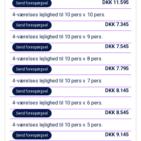
DKK 11.595
Send forespørgsel
Fieberbrunn fra DKK 6.145
Wagrain fra DKK 4.645
4-værelses lejlighed til 10 pers v. 10 pers.
Ischgl fra DKK 7.095
DKK 7.345
St. Anton fra DKK 7.245
Send forespørgsel
Zell am See fra DKK 4.095
4-værelses lejlighed til 10 pers v. 9 pers.
Canazei fra DKK 4.745
Livigno fra DKK 4.145
DKK 7.545
Send forespørgsel
Ponte di Legno fra DKK 4.745
4-værelses lejlighed til 10 pers v. 8 pers.
Sauze dOulx fra DKK 4.045
Alleghe fra DKK 5.595
DKK 7.795
Send forespørgsel
Bad Gastein fra DKK 4.195
Arabba fra DKK 7.045
4-værelses lejlighed til 10 pers v. 7 pers.
La Thuile fra DKK 4.595
DKK 8.145
Send forespørgsel
Val Thorens fra DKK 5.395
Cervinia fra DKK 5.295
4-værelses lejlighed til 10 pers v. 6 pers.
Saalbach fra DKK 5.945
DKK 8.545
Send forespørgsel
Sölden fra DKK 8.445
Bad Hofgastein fra DKK 5.495
4-værelses lejlighed til 10 pers v. 5 pers.
Passo Tonale fra DKK 3.795
DKK 9.145
Champoluc fra DKK 3.795
Send forespørgsel