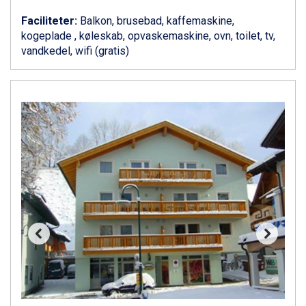
Zell am See fra DKK 4.095
Faciliteter:
Balkon, brusebad, kaffemaskine,
Canazei fra DKK 4.745
kogeplade , køleskab, opvaskemaskine, ovn, toilet, tv,
Livigno fra DKK 4.145
vandkedel, wifi (gratis)
Ponte di Legno fra DKK 4.745
Sauze dOulx fra DKK 4.045
Alleghe fra DKK 5.595
Bad Gastein fra DKK 4.195
Arabba fra DKK 7.045
La Thuile fra DKK 4.595
Val Thorens fra DKK 5.395
Cervinia fra DKK 5.295
Saalbach fra DKK 5.945
Sölden fra DKK 8.445
Bad Hofgastein fra DKK 5.495
Passo Tonale fra DKK 3.795
Champoluc fra DKK 3.795
Sestriere fra DKK 4.395
Fieberbrunn fra DKK 6.145
Wagrain fra DKK 4.645
Ischgl fra DKK 7.095