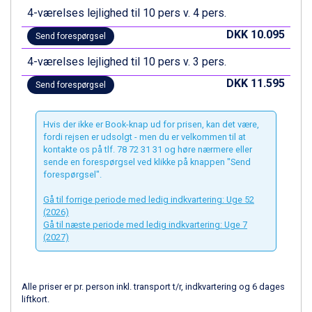
Sestriere fra DKK 4.395
4-værelses lejlighed til 10 pers v. 4 pers.
Fieberbrunn fra DKK 6.145
Wagrain fra DKK 4.645
DKK 10.095
Send forespørgsel
Ischgl fra DKK 7.095
4-værelses lejlighed til 10 pers v. 3 pers.
St. Anton fra DKK 7.245
Zell am See fra DKK 4.095
DKK 11.595
Send forespørgsel
Canazei fra DKK 4.745
Livigno fra DKK 4.145
Hvis der ikke er Book-knap ud for prisen, kan det være,
Ponte di Legno fra DKK 4.745
fordi rejsen er udsolgt - men du er velkommen til at
Sauze dOulx fra DKK 4.045
kontakte os på tlf. 78 72 31 31 og høre nærmere eller
Alleghe fra DKK 5.595
sende en forespørgsel ved klikke på knappen "Send
Bad Gastein fra DKK 4.195
forespørgsel".
Arabba fra DKK 7.045
Gå til forrige periode med ledig indkvartering: Uge 52
La Thuile fra DKK 4.595
(2026)
Val Thorens fra DKK 5.395
Gå til næste periode med ledig indkvartering: Uge 7
Cervinia fra DKK 5.295
(2027)
Saalbach fra DKK 5.945
Sölden fra DKK 8.445
Bad Hofgastein fra DKK 5.495
Alle priser er pr. person inkl. transport t/r, indkvartering og 6 dages
Passo Tonale fra DKK 3.795
liftkort.
Champoluc fra DKK 3.795