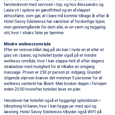
Bad Gastein fra DKK 4.195
familiedrevet med servicen i top, og hos Alessandro og
Alleghe fra DKK 5.595
Laura vil I opleve en gæstfrihed og en afslappet
Sauze dOulx fra DKK 4.045
atmosfære, som gør, at I bare må komme tilbage år efter år.
Arabba fra DKK 7.045
Hotel Savoy Edelweiss har værelser af forskellige typer,
La Thuile fra DKK 4.595
men gennemgående for dem alle, er en varm og hyggelig
Val Thorens fra DKK 5.395
stil, hvor I straks føler jer hjemme.
Cervinia fra DKK 5.295
Sölden fra DKK 8.445
Mindre wellnessområde
Bad Hofgastein fra DKK 5.495
Efter en veloverstået dag på ski kan I nyde en øl eller et
Passo Tonale fra DKK 3.795
glas vin i baren, og hotellet byder også på et mindre
Saalbach fra DKK 5.945
wellness-område, hvor I kan slappe helt af efter dagens
Champoluc fra DKK 3.795
strabadser med mulighed for at tilkøbe en omgang
Sestriere fra DKK 4.395
massage. Prisen er 25€ pr person pr. indgang. Grundet
Wagrain fra DKK 4.645
stigende elpriser kræver det minimun 5 personer for at
Ischgl fra DKK 7.095
wellness centeret har åbent. Man booker dagen i forvejen
Fieberbrunn fra DKK 6.145
inden 20.00 hvorefter hotellet laver en plan.
St. Anton fra DKK 7.245
Zell am See fra DKK 4.095
Herudover har hotellet også et hyggeligt opholdsrum i
Canazei fra DKK 4.745
tilknytning til baren, hvor I kan hygge jer med spil og
Livigno fra DKK 4.145
læsning. Hotel Savoy Edelweiss tilbyder også WIFI på