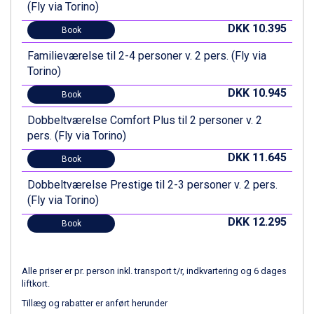
(Fly via Torino)
St. Anton fra DKK 7.245
Zell am See fra DKK 4.095
DKK 10.395
Book
Canazei fra DKK 4.745
Familieværelse til 2-4 personer v. 2 pers. (Fly via
Livigno fra DKK 4.145
Torino)
Ponte di Legno fra DKK 4.745
Bad Gastein fra DKK 4.195
DKK 10.945
Book
Alleghe fra DKK 5.595
Dobbeltværelse Comfort Plus til 2 personer v. 2
Sauze dOulx fra DKK 4.045
pers. (Fly via Torino)
Arabba fra DKK 7.045
La Thuile fra DKK 4.595
DKK 11.645
Book
Val Thorens fra DKK 5.395
Cervinia fra DKK 5.295
Dobbeltværelse Prestige til 2-3 personer v. 2 pers.
Sölden fra DKK 8.445
(Fly via Torino)
Bad Hofgastein fra DKK 5.495
DKK 12.295
Book
Passo Tonale fra DKK 3.795
Saalbach fra DKK 5.945
Champoluc fra DKK 3.795
Alle priser er pr. person inkl. transport t/r, indkvartering og 6 dages
Sestriere fra DKK 4.395
liftkort.
Wagrain fra DKK 4.645
Tillæg og rabatter er anført herunder
Ischgl fra DKK 7.095