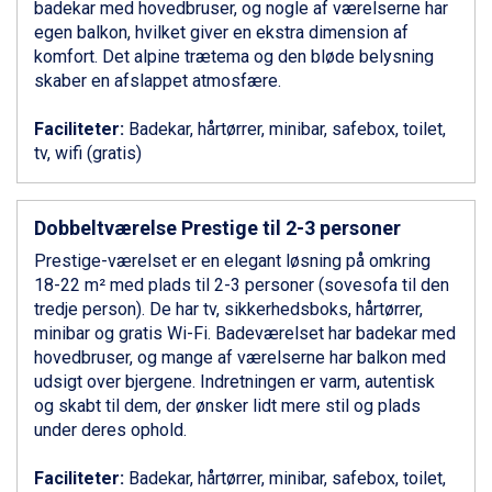
badekar med hovedbruser, og nogle af værelserne har
Livigno fra DKK 4.145
egen balkon, hvilket giver en ekstra dimension af
Ponte di Legno fra DKK 4.745
komfort. Det alpine trætema og den bløde belysning
Bad Gastein fra DKK 4.195
skaber en afslappet atmosfære.
Alleghe fra DKK 5.595
Sauze dOulx fra DKK 4.045
Faciliteter:
Badekar, hårtørrer, minibar, safebox, toilet,
Arabba fra DKK 7.045
tv, wifi (gratis)
La Thuile fra DKK 4.595
Val Thorens fra DKK 5.395
Cervinia fra DKK 5.295
Dobbeltværelse Prestige til 2-3 personer
Sölden fra DKK 8.445
Bad Hofgastein fra DKK 5.495
Prestige-værelset er en elegant løsning på omkring
Passo Tonale fra DKK 3.795
18-22 m² med plads til 2-3 personer (sovesofa til den
Saalbach fra DKK 5.945
tredje person). De har tv, sikkerhedsboks, hårtørrer,
Champoluc fra DKK 3.795
minibar og gratis Wi-Fi. Badeværelset har badekar med
Sestriere fra DKK 4.395
hovedbruser, og mange af værelserne har balkon med
Wagrain fra DKK 4.645
udsigt over bjergene. Indretningen er varm, autentisk
Ischgl fra DKK 7.095
og skabt til dem, der ønsker lidt mere stil og plads
Fieberbrunn fra DKK 6.145
under deres ophold.
St. Anton fra DKK 7.245
Zell am See fra DKK 4.095
Faciliteter:
Badekar, hårtørrer, minibar, safebox, toilet,