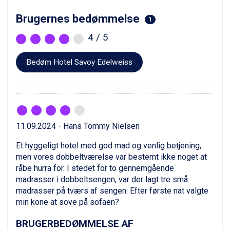
Ischgl fra DKK 7.095
Fieberbrunn fra DKK 6.145
Brugernes bedømmelse
1
St. Anton fra DKK 7.245
Zell am See fra DKK 4.095
4
/ 5
Canazei fra DKK 4.745
Livigno fra DKK 4.145
Bedøm Hotel Savoy Edelweiss
Ponte di Legno fra DKK 4.745
Bad Gastein fra DKK 4.195
Alleghe fra DKK 5.595
Sauze dOulx fra DKK 4.045
Arabba fra DKK 7.045
La Thuile fra DKK 4.595
11.09.2024 - Hans Tommy Nielsen
Val Thorens fra DKK 5.395
Et hyggeligt hotel med god mad og venlig betjening,
Cervinia fra DKK 5.295
men vores dobbeltværelse var bestemt ikke noget at
Sölden fra DKK 8.445
råbe hurra for. I stedet for to gennemgående
Bad Hofgastein fra DKK 5.495
madrasser i dobbeltsengen, var der lagt tre små
Passo Tonale fra DKK 3.795
madrasser på tværs af sengen. Efter første nat valgte
Saalbach fra DKK 5.945
min kone at sove på sofaen?
Champoluc fra DKK 3.795
Sestriere fra DKK 4.395
BRUGERBEDØMMELSE AF
Wagrain fra DKK 4.645