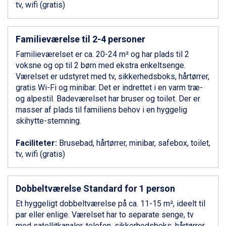
Canazei fra DKK 4.745
tv, wifi (gratis)
Livigno fra DKK 4.145
Ponte di Legno fra DKK 4.745
Bad Gastein fra DKK 4.195
Familieværelse til 2-4 personer
Alleghe fra DKK 5.595
Familieværelset er ca. 20-24 m² og har plads til 2
Sauze dOulx fra DKK 4.045
voksne og op til 2 børn med ekstra enkeltsenge.
Arabba fra DKK 7.045
Værelset er udstyret med tv, sikkerhedsboks, hårtørrer,
La Thuile fra DKK 4.595
gratis Wi-Fi og minibar. Det er indrettet i en varm træ-
Val Thorens fra DKK 5.395
og alpestil. Badeværelset har bruser og toilet. Der er
Cervinia fra DKK 5.295
masser af plads til familiens behov i en hyggelig
Sölden fra DKK 8.445
skihytte-stemning.
Bad Hofgastein fra DKK 5.495
Passo Tonale fra DKK 3.795
Faciliteter:
Brusebad, hårtørrer, minibar, safebox, toilet,
Saalbach fra DKK 5.945
tv, wifi (gratis)
Champoluc fra DKK 3.795
Sestriere fra DKK 4.395
Wagrain fra DKK 4.645
Dobbeltværelse Standard for 1 person
Ischgl fra DKK 7.095
Fieberbrunn fra DKK 6.145
Et hyggeligt dobbeltværelse på ca. 11-15 m², ideelt til
St. Anton fra DKK 7.245
par eller enlige. Værelset har to separate senge, tv
Zell am See fra DKK 4.095
med satellitkanaler, telefon, sikkerhedsboks, hårtørrer