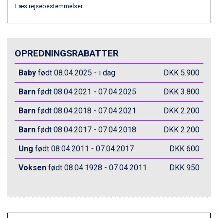
Fieberbrunn fra DKK 6.145
Læs rejsebestemmelser
St. Anton fra DKK 7.245
Zell am See fra DKK 4.095
Canazei fra DKK 4.745
Livigno fra DKK 4.145
OPREDNINGSRABATTER
Ponte di Legno fra DKK 4.745
Bad Gastein fra DKK 4.195
Baby
født 08.04.2025 - i dag
DKK 5.900
Alleghe fra DKK 5.595
Sauze dOulx fra DKK 4.045
Barn
født 08.04.2021 - 07.04.2025
DKK 3.800
Arabba fra DKK 7.045
Barn
født 08.04.2018 - 07.04.2021
DKK 2.200
La Thuile fra DKK 4.595
Val Thorens fra DKK 5.395
Barn
født 08.04.2017 - 07.04.2018
DKK 2.200
Cervinia fra DKK 5.295
Sölden fra DKK 8.445
Ung
født 08.04.2011 - 07.04.2017
DKK 600
Bad Hofgastein fra DKK 5.495
Passo Tonale fra DKK 3.795
Voksen
født 08.04.1928 - 07.04.2011
DKK 950
Saalbach fra DKK 5.945
Champoluc fra DKK 3.795
Sestriere fra DKK 4.395
Wagrain fra DKK 4.645