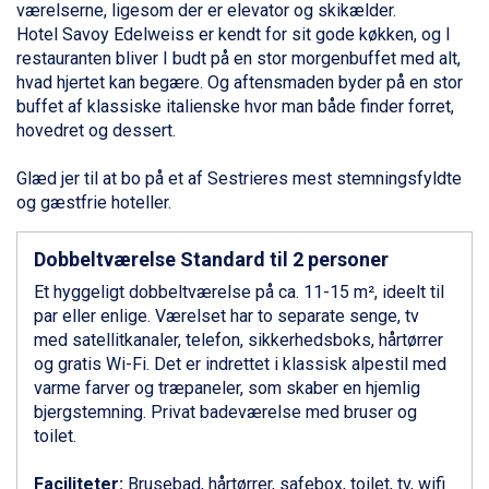
Ponte di Legno fra DKK 4.745
værelserne, ligesom der er elevator og skikælder.
Bad Gastein fra DKK 4.195
Hotel Savoy Edelweiss er kendt for sit gode køkken, og I
Alleghe fra DKK 5.595
restauranten bliver I budt på en stor morgenbuffet med alt,
Sauze dOulx fra DKK 4.045
hvad hjertet kan begære. Og aftensmaden byder på en stor
Arabba fra DKK 7.045
buffet af klassiske italienske hvor man både finder forret,
La Thuile fra DKK 4.595
hovedret og dessert.
Val Thorens fra DKK 5.395
Cervinia fra DKK 5.295
Glæd jer til at bo på et af Sestrieres mest stemningsfyldte
Sölden fra DKK 8.445
og gæstfrie hoteller.
Bad Hofgastein fra DKK 5.495
Passo Tonale fra DKK 3.795
Dobbeltværelse Standard til 2 personer
Saalbach fra DKK 5.945
Et hyggeligt dobbeltværelse på ca. 11-15 m², ideelt til
Champoluc fra DKK 3.795
par eller enlige. Værelset har to separate senge, tv
Sestriere fra DKK 4.395
med satellitkanaler, telefon, sikkerhedsboks, hårtørrer
Wagrain fra DKK 4.645
og gratis Wi-Fi. Det er indrettet i klassisk alpestil med
Ischgl fra DKK 7.095
varme farver og træpaneler, som skaber en hjemlig
Fieberbrunn fra DKK 6.145
bjergstemning. Privat badeværelse med bruser og
St. Anton fra DKK 7.245
toilet.
Zell am See fra DKK 4.095
Canazei fra DKK 4.745
Faciliteter:
Brusebad, hårtørrer, safebox, toilet, tv, wifi