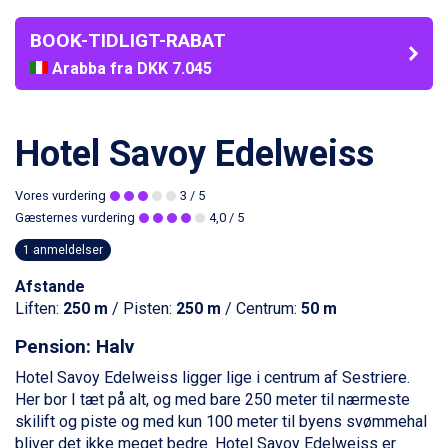
BOOK-TIDLIGT-RABAT
Arabba fra DKK 7.045
La Thuile fra DKK 4.595
Val Thorens fra DKK 5.395
Cervinia fra DKK 5.295
Hotel Savoy Edelweiss
Sölden fra DKK 8.445
Bad Hofgastein fra DKK 5.495
Vores vurdering
3
/ 5
Passo Tonale fra DKK 3.795
Gæsternes vurdering
4,0
/ 5
Saalbach fra DKK 5.945
Champoluc fra DKK 3.795
1 anmeldelser
Sestriere fra DKK 4.395
Afstande
Wagrain fra DKK 4.645
Liften:
250 m
/ Pisten:
250 m
/ Centrum:
50 m
Ischgl fra DKK 7.095
Fieberbrunn fra DKK 6.145
Pension: Halv
St. Anton fra DKK 7.245
Zell am See fra DKK 4.095
Hotel Savoy Edelweiss ligger lige i centrum af
Sestriere
.
Canazei fra DKK 4.745
Her bor I tæt på alt, og med bare 250 meter til nærmeste
Livigno fra DKK 4.145
skilift og piste og med kun 100 meter til byens svømmehal
Ponte di Legno fra DKK 4.745
bliver det ikke meget bedre. Hotel Savoy Edelweiss er